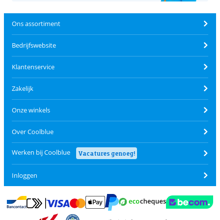
Ons assortiment
Bedrijfswebsite
Klantenservice
Zakelijk
Onze winkels
Over Coolblue
Werken bij Coolblue
Vacatures genoeg!
Inloggen
Betalen met MasterCard en Visa via ClickToPay
Betalen met Ecocheques
Betalen met Bancontact
Betalen met ApplePay
Webshop Trustmar
Betalen met PayPal