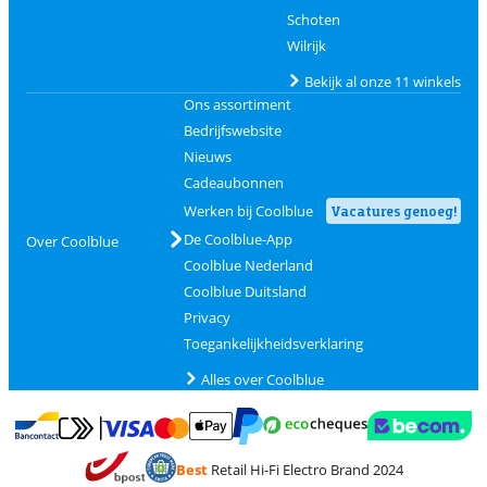
Schoten
Wilrijk
Bekijk al onze 11 winkels
Ons assortiment
Bedrijfswebsite
Nieuws
Cadeaubonnen
Werken bij Coolblue
Vacatures genoeg!
De Coolblue-App
Over Coolblue
Coolblue Nederland
Coolblue Duitsland
Privacy
Toegankelijkheidsverklaring
Alles over Coolblue
Betalen met MasterCard en Visa via ClickToPay
Betalen met Ecocheques
Betalen met Bancontact
Betalen met ApplePay
Webshop Trustmar
Betalen met PayPal
Best
Retail Hi-Fi Electro Brand 2024