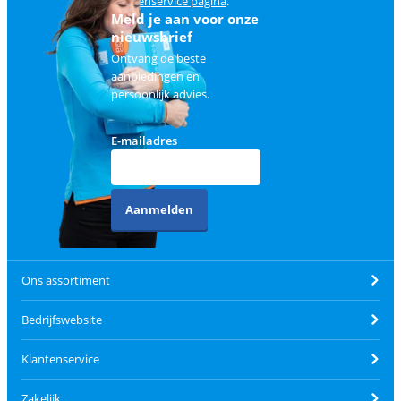
klantenservice pagina
.
Meld je aan voor onze
nieuwsbrief
Ontvang de beste
aanbiedingen en
persoonlijk advies.
E-mailadres
Aanmelden
Ons assortiment
Bedrijfswebsite
Klantenservice
Zakelijk