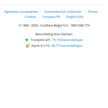
Trustprofile van Coolblue
Verzending en bezorging met bPost
Algemene voorwaarden
Overeenkomst ontbinden
Privacy
Cookies
Français (FR)
English (EN)
© 1999 - 2026 - Coolblue België N.V. - 0867.686.774
Beoordeling door klanten:
Trustpilot 4/5
-
75.150 beoordelingen
Kiyoh 9.1/10
-
68.713 beoordelingen