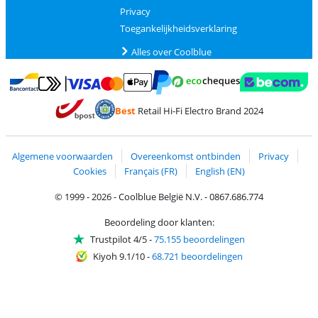
Privacy
Toegankelijkheidsverklaring
Alles over Coolblue
Betalen met MasterCard en Visa via ClickToPay
Betalen met Ecocheques
Betalen met Bancontact
Betalen met ApplePay
Webshop Trustmar
Betalen met PayPal
Best
Retail Hi-Fi Electro Brand 2024
Trustprofile van Coolblue
Verzending en bezorging met bPost
Algemene voorwaarden
Overeenkomst ontbinden
Privacy
Cookies
Français (FR)
English (EN)
© 1999 - 2026 - Coolblue België N.V. - 0867.686.774
Beoordeling door klanten:
Trustpilot 4/5
-
75.155 beoordelingen
Kiyoh 9.1/10
-
68.721 beoordelingen