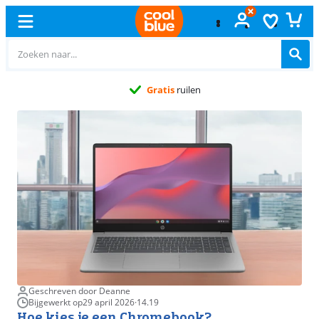
Gratis
ruilen
Geschreven door Deanne
Bijgewerkt op
29 april 2026
·
14.19
Hoe kies je een Chromebook?