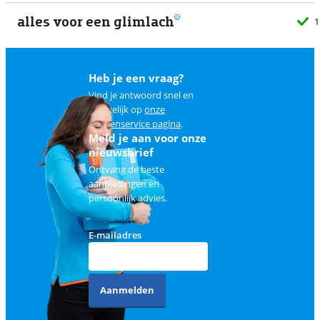
alles voor een glimlach
1
Heb je een vraag?
Vind je antwoord snel en
makkelijk op
onze
klantenservice pagina
.
Meld je aan voor onze
nieuwsbrief
Ontvang de beste
aanbiedingen en
persoonlijk advies.
E-mailadres
Aanmelden