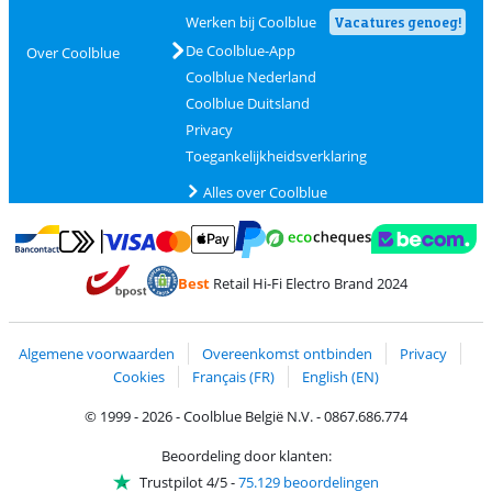
Werken bij Coolblue
Vacatures genoeg!
De Coolblue-App
Over Coolblue
Coolblue Nederland
Coolblue Duitsland
Privacy
Toegankelijkheidsverklaring
Alles over Coolblue
Betalen met MasterCard en Visa via ClickToPay
Betalen met Ecocheques
Betalen met Bancontact
Betalen met ApplePay
Webshop Trustmar
Betalen met PayPal
Best
Retail Hi-Fi Electro Brand 2024
Trustprofile van Coolblue
Verzending en bezorging met bPost
Algemene voorwaarden
Overeenkomst ontbinden
Privacy
Cookies
Français (FR)
English (EN)
© 1999 - 2026 - Coolblue België N.V. - 0867.686.774
Beoordeling door klanten:
Trustpilot 4/5
-
75.129 beoordelingen