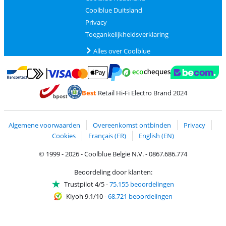
Coolblue Duitsland
Privacy
Toegankelijkheidsverklaring
Alles over Coolblue
Betalen met MasterCard en Visa via ClickToPay
Betalen met Ecocheques
Betalen met Bancontact
Betalen met ApplePay
Webshop Trustmar
Betalen met PayPal
Best
Retail Hi-Fi Electro Brand 2024
Trustprofile van Coolblue
Verzending en bezorging met bPost
Algemene voorwaarden
Overeenkomst ontbinden
Privacy
Cookies
Français (FR)
English (EN)
© 1999 - 2026 - Coolblue België N.V. - 0867.686.774
Beoordeling door klanten:
Trustpilot 4/5
-
75.155 beoordelingen
Kiyoh 9.1/10
-
68.721 beoordelingen