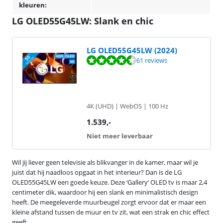
kleuren:
LG OLED55G45LW: Slank en chic
LG OLED55G45LW (2024)
Beoordeling is 9,2 van de 10, gebaseerd op 61 reviews.
61 reviews
4K (UHD) | WebOS | 100 Hz
1.539
,-
Niet meer leverbaar
Wil jij liever geen televisie als blikvanger in de kamer, maar wil je
juist dat hij naadloos opgaat in het interieur? Dan is de LG
OLED55G45LW een goede keuze. Deze ‘Gallery’ OLED tv is maar 2,4
centimeter dik, waardoor hij een slank en minimalistisch design
heeft. De meegeleverde muurbeugel zorgt ervoor dat er maar een
kleine afstand tussen de muur en tv zit, wat een strak en chic effect
geeft.