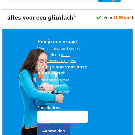
alles voor een glimlach
Heb je een vraag?
Vind je antwoord snel en
makkelijk op
onze
klantenservice pagina
.
Meld je aan voor onze
nieuwsbrief
Ontvang de beste
aanbiedingen en
persoonlijk advies.
E-mailadres
Aanmelden