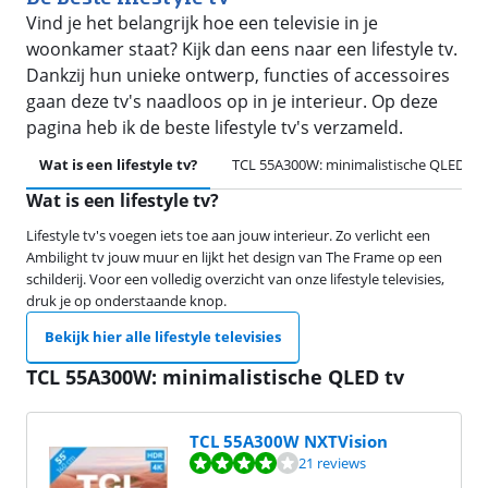
Vind je het belangrijk hoe een televisie in je
woonkamer staat? Kijk dan eens naar een lifestyle tv.
Dankzij hun unieke ontwerp, functies of accessoires
gaan deze tv's naadloos op in je interieur. Op deze
pagina heb ik de beste lifestyle tv's verzameld.
Wat is een lifestyle tv?
TCL 55A300W: minimalistische QLED tv
Wat is een lifestyle tv?
Lifestyle tv's voegen iets toe aan jouw interieur. Zo verlicht een
Ambilight tv jouw muur en lijkt het design van The Frame op een
schilderij. Voor een volledig overzicht van onze lifestyle televisies,
druk je op onderstaande knop.
Bekijk hier alle lifestyle televisies
TCL 55A300W: minimalistische QLED tv
TCL 55A300W NXTVision
Beoordeling is 8,4 van de 10, gebaseerd op 21 reviews.
21 reviews