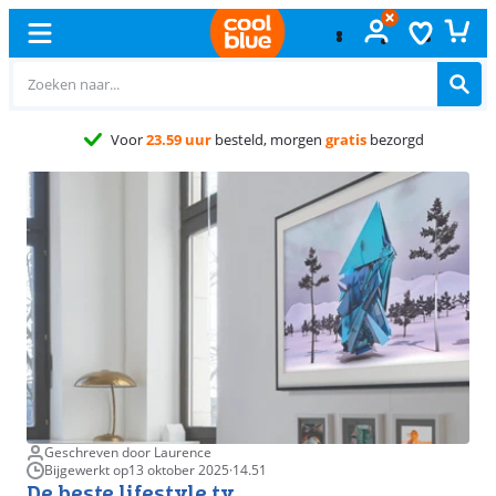
Gratis
ruilen
Geschreven door Laurence
Bijgewerkt op
13 oktober 2025
·
14.51
De beste lifestyle tv