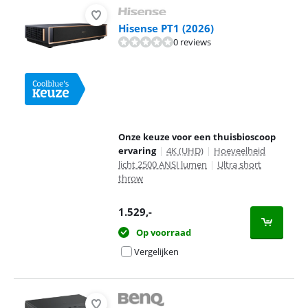
Hisense PT1 (2026)
0 reviews
Onze keuze voor een thuisbioscoop
ervaring
|
4K (UHD)
|
Hoeveelheid
licht 2500 ANSI lumen
|
Ultra short
throw
1.529
,-
Op voorraad
Vergelijken