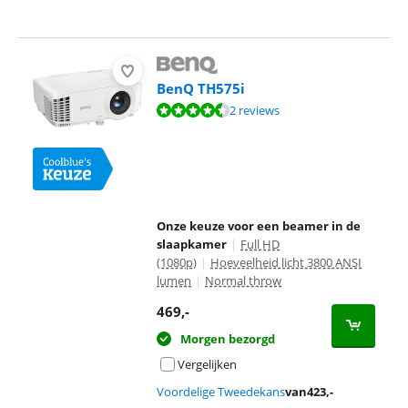
BenQ TH575i
Beoordeling is 9,0 van de 10, gebaseerd op 2 reviews.
2 reviews
Onze keuze voor een beamer in de
slaapkamer
|
Full HD
(1080p)
|
Hoeveelheid licht 3800 ANSI
lumen
|
Normal throw
469
,-
Morgen bezorgd
Vergelijken
Voordelige Tweedekans
van
423
,-