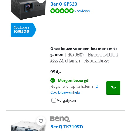
BenQ GP520
Beoordeling is 9,8 van de 10, gebaseerd op 6 reviews.
6 reviews
Onze keuze voor een beamer om te
gamen
|
4K (UHD)
|
Hoeveelheid licht
2600 ANSI lumen
|
Normal throw
994
,-
Morgen bezorgd
Nog sneller op te halen in
2
Coolblue-winkels
Vergelijken
BenQ TK710STi