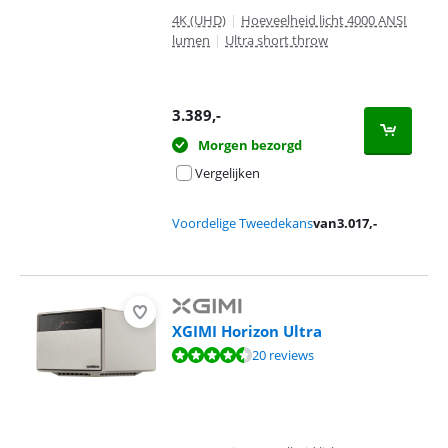
4K (UHD)
|
Hoeveelheid licht 4000 ANSI
lumen
|
Ultra short throw
3.389
,-
Morgen bezorgd
Vergelijken
Voordelige Tweedekans
van
3.017
,-
XGIMI Horizon Ultra
Beoordeling is 9,1 van de 10, gebaseerd op 20 reviews.
20 reviews