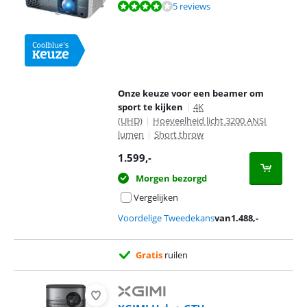
Beoordeling is 7,8 van de 10, gebaseerd op 5 reviews.
5 reviews
Onze keuze voor een beamer om
sport te kijken
|
4K
(UHD)
|
Hoeveelheid licht 3200 ANSI
lumen
|
Short throw
1.599
,-
Morgen bezorgd
Vergelijken
Voordelige Tweedekans
van
1.488
,-
Gratis
ruilen