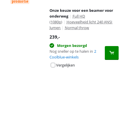
promotie
Onze keuze voor een beamer voor
onderweg
|
Full HD
(1080p)
|
Hoeveelheid licht 240 ANSI
lumen
|
Normal throw
239
,-
Morgen bezorgd
Nog sneller op te halen in
2
Coolblue-winkels
Vergelijken
Advertentie