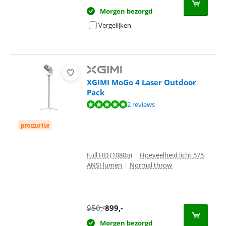
Morgen bezorgd
Vergelijken
XGIMI MoGo 4 Laser Outdoor
Pack
Beoordeling is 10 van de 10, gebaseerd op 2 reviews.
2 reviews
promotie
Full HD (1080p)
|
Hoeveelheid licht 575
ANSI lumen
|
Normal throw
950
,-
899
,-
Morgen bezorgd