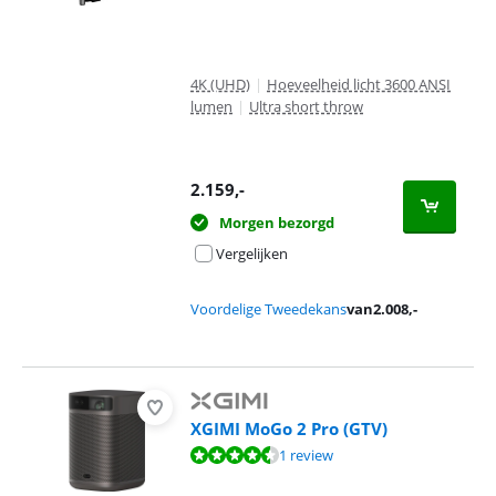
4K (UHD)
|
Hoeveelheid licht 3600 ANSI
lumen
|
Ultra short throw
2.159
,-
Morgen bezorgd
Vergelijken
Voordelige Tweedekans
van
2.008
,-
XGIMI MoGo 2 Pro (GTV)
Beoordeling is 9,0 van de 10, gebaseerd op 1 review.
1 review