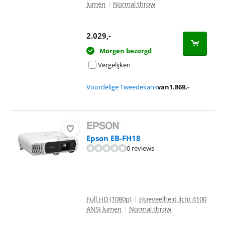
lumen
|
Normal throw
2.029
,-
Morgen bezorgd
Vergelijken
Voordelige Tweedekans
van
1.869
,-
Epson EB-FH18
0 reviews
Full HD (1080p)
|
Hoeveelheid licht 4100
ANSI lumen
|
Normal throw