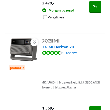
2.479
,-
Morgen bezorgd
Vergelijken
XGIMI Horizon 20
Beoordeling is 9,0 van de 10, gebaseerd op 10 reviews.
10 reviews
promotie
4K (UHD)
|
Hoeveelheid licht 3350 ANSI
lumen
|
Normal throw
1.569
,-