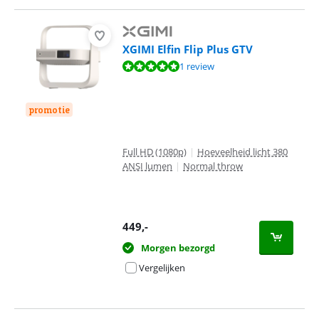
XGIMI Elfin Flip Plus GTV
Beoordeling is 10 van de 10, gebaseerd op 1 review.
1 review
promotie
Full HD (1080p)
|
Hoeveelheid licht 380
ANSI lumen
|
Normal throw
449
,-
Morgen bezorgd
Vergelijken