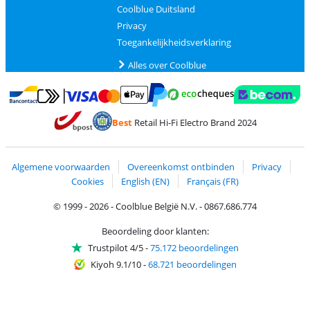
Coolblue Duitsland
Privacy
Toegankelijkheidsverklaring
Alles over Coolblue
Betalen met MasterCard en Visa via ClickToPay
Betalen met Ecocheques
Betalen met Bancontact
Betalen met ApplePay
Webshop Trustmar
Betalen met PayPal
Best
Retail Hi-Fi Electro Brand 2024
Trustprofile van Coolblue
Verzending en bezorging met bPost
Algemene voorwaarden
Overeenkomst ontbinden
Privacy
Cookies
English (EN)
Français (FR)
© 1999 - 2026 - Coolblue België N.V. - 0867.686.774
Beoordeling door klanten:
Trustpilot 4/5
-
75.172 beoordelingen
Kiyoh 9.1/10
-
68.721 beoordelingen