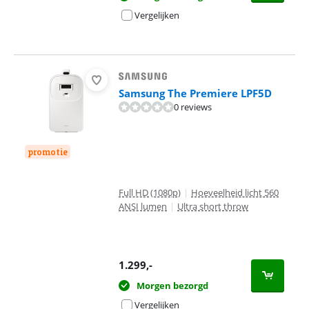
Vergelijken
Samsung The Premiere LPF5D
0 reviews
promotie
Full HD (1080p)
|
Hoeveelheid licht 560
ANSI lumen
|
Ultra short throw
1.299
,-
Morgen bezorgd
Vergelijken