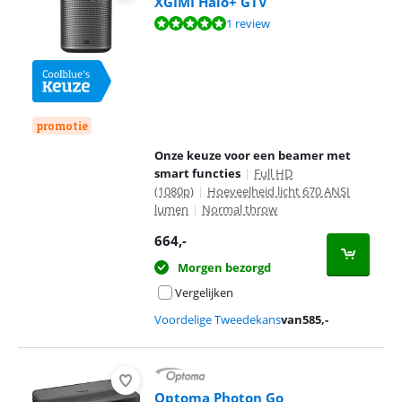
XGIMI Halo+ GTV
Beoordeling is 10 van de 10, gebaseerd op 1 review.
1 review
promotie
Onze keuze voor een beamer met
smart functies
|
Full HD
(1080p)
|
Hoeveelheid licht 670 ANSI
lumen
|
Normal throw
664
,-
Morgen bezorgd
Vergelijken
Voordelige Tweedekans
van
585
,-
Optoma Photon Go