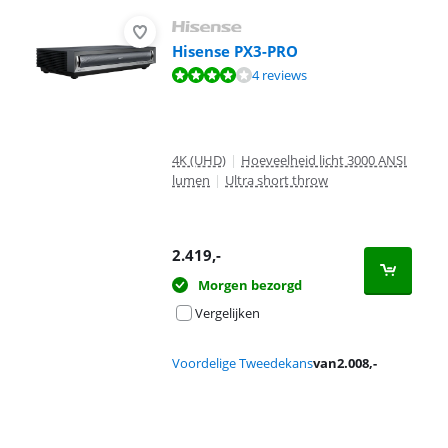
Hisense PX3-PRO
Beoordeling is 8,3 van de 10, gebaseerd op 4 reviews.
4 reviews
4K (UHD)
|
Hoeveelheid licht 3000 ANSI
lumen
|
Ultra short throw
2.419
,-
Morgen bezorgd
Vergelijken
Voordelige Tweedekans
van
2.008
,-
Advertentie