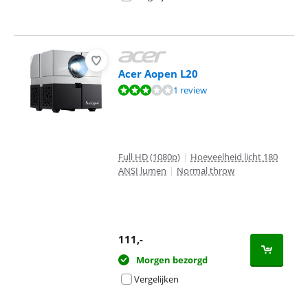
Acer Aopen L20
Beoordeling is 6,0 van de 10, gebaseerd op 1 review.
1 review
Full HD (1080p)
|
Hoeveelheid licht 180
ANSI lumen
|
Normal throw
111
,-
Morgen bezorgd
Vergelijken