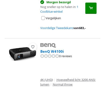
Morgen bezorgd
Nog sneller op te halen in
1
Coolblue-winkel
Vergelijken
Voordelige Tweedekans
van
683
,-
BenQ W4100i
0 reviews
4K (UHD)
|
Hoeveelheid licht 3200 ANSI
lumen
|
Normal throw