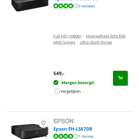
Beoordeling is 8,0 van de 10, gebaseerd op 5 reviews.
5 reviews
Full HD (1080p)
|
Hoeveelheid licht 650
ANSI lumen
|
Ultra short throw
549
,-
Morgen bezorgd
Vergelijken
Epson EH-LS670B
Beoordeling is 8,0 van de 10, gebaseerd op 1 review.
1 review