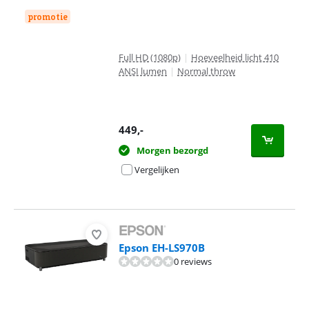
promotie
Full HD (1080p)
|
Hoeveelheid licht 410
ANSI lumen
|
Normal throw
449
,-
Morgen bezorgd
Vergelijken
Epson EH-LS970B
0 reviews