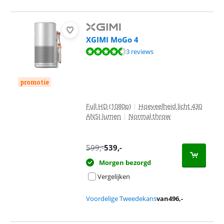
XGIMI MoGo 4
Beoordeling is 9,3 van de 10, gebaseerd op 3 reviews.
3 reviews
promotie
Full HD (1080p)
|
Hoeveelheid licht 430
ANSI lumen
|
Normal throw
599
,-
539
,-
Morgen bezorgd
Vergelijken
Voordelige Tweedekans
van
496
,-