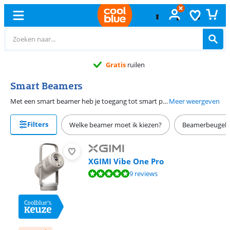
Gratis
ruilen
Smart Beamers
Met een smart beamer heb je toegang tot smart platforms via internet en stream je films, series of video’s. Zo heb je geen externe apparaten nodig om iets te projecteren. Je bekijkt dan bijvoorbeeld je favoriete serie met Netflix of video’s op YouTube. Deze beamers hebben meestal ingebouwde wifi, zodat je ze gemakkelijk draadloos met internet verbindt. Het type smart platform verschilt per beamer. Niet alle beamers ondersteunen daarom dezelfde apps en functies. Let dus goed op wat je nodig hebt, wanneer je een smart beamer kiest.
Meer weergeven
Filters
Welke beamer moet ik kiezen?
Beamerbeugels
XGIMI Vibe One Pro
Beoordeling is 9,7 van de 10, gebaseerd op 9 reviews.
9 reviews