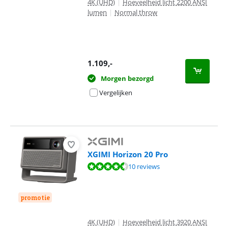
4K (UHD)
|
Hoeveelheid licht 2200 ANSI
lumen
|
Normal throw
1.109
,-
Morgen bezorgd
Vergelijken
XGIMI Horizon 20 Pro
Beoordeling is 9,0 van de 10, gebaseerd op 10 reviews.
10 reviews
promotie
4K (UHD)
|
Hoeveelheid licht 3920 ANSI