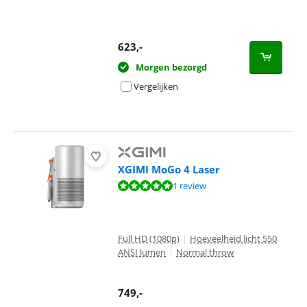
623
,-
Morgen bezorgd
Vergelijken
XGIMI MoGo 4 Laser
Beoordeling is 9,5 van de 10, gebaseerd op 1 review.
1 review
Full HD (1080p)
|
Hoeveelheid licht 550
ANSI lumen
|
Normal throw
749
,-