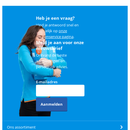
Heb je een vraag?
Vind je antwoord snel en
makkelijk op
onze
klantenservice pagina
.
Meld je aan voor onze
nieuwsbrief
Ontvang de beste
aanbiedingen en
persoonlijk advies.
E-mailadres
Aanmelden
Ons assortiment