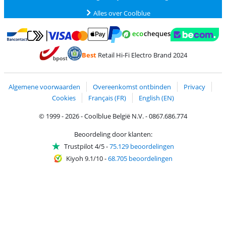
Alles over Coolblue
Betalen met MasterCard en Visa via ClickToPay
Betalen met Ecocheques
Betalen met Bancontact
Betalen met ApplePay
Webshop Trustmar
Betalen met PayPal
Best
Retail Hi-Fi Electro Brand 2024
Trustprofile van Coolblue
Verzending en bezorging met bPost
Algemene voorwaarden
Overeenkomst ontbinden
Privacy
Cookies
Français (FR)
English (EN)
© 1999 - 2026 - Coolblue België N.V. - 0867.686.774
Beoordeling door klanten:
Trustpilot 4/5
-
75.129 beoordelingen
Kiyoh 9.1/10
-
68.705 beoordelingen