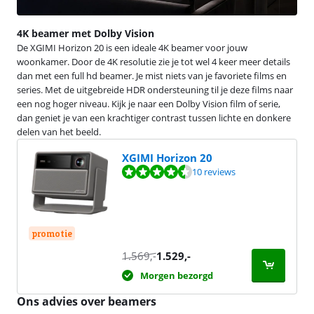
4K beamer met Dolby Vision
De XGIMI Horizon 20 is een ideale 4K beamer voor jouw
woonkamer. Door de 4K resolutie zie je tot wel 4 keer meer details
dan met een full hd beamer. Je mist niets van je favoriete films en
series. Met de uitgebreide HDR ondersteuning til je deze films naar
een nog hoger niveau. Kijk je naar een Dolby Vision film of serie,
dan geniet je van een krachtiger contrast tussen lichte en donkere
delen van het beeld.
XGIMI Horizon 20
Beoordeling is 9,0 van de 10, gebaseerd op 10 reviews.
10 reviews
promotie
1.569
,-
1.529
,-
Morgen bezorgd
Ons advies over beamers