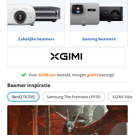
Zakelijke beamers
Gaming beamers
Voor
23.59 uur
besteld, morgen
gratis
bezorgd
Beamer inspiratie
BenQ TK705i
Samsung The Premiere LPF5D
XGIMI Vibe 