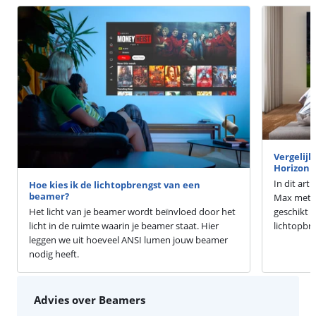
Vergelijk
Horizon 
In dit art
Hoe kies ik de lichtopbrengst van een
beamer?
Max met d
Het licht van je beamer wordt beïnvloed door het
geschikt v
licht in de ruimte waarin je beamer staat. Hier
lichtopbre
leggen we uit hoeveel ANSI lumen jouw beamer
nodig heeft.
Advies over Beamers