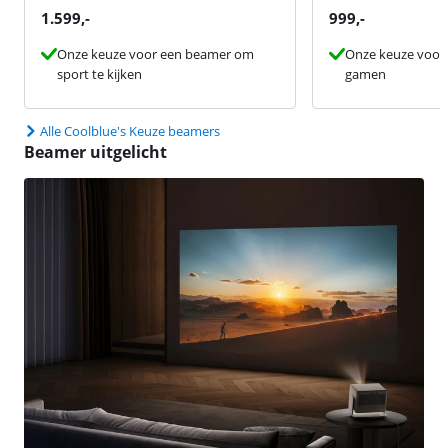
1.599
,-
999
,-
Onze keuze voor een beamer om
Onze keuze voor
sport te kijken
gamen
Alle Coolblue's Keuze beamers
Beamer uitgelicht