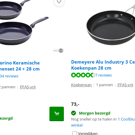
Demeyere Alu Industry 3 Ce
orino Keramische
Koekenpan 28 cm
enset 24 + 28 cm
9,3 van de 10, gebaseerd op 7 reviews.
8,8 van de 10, gebaseerd op 234 reviews.
7 reviews
8,8 van de 10, gebaseerd op 234 reviews.
34 reviews
Koekenpan
|
1 pannen
|
PFAS-vrij
2 pannen
|
PFAS-vrij
73
,-
Morgen bezorgd
ezorgd
Nog sneller op te halen in
1 Coolblu
winkel
Vergelijken