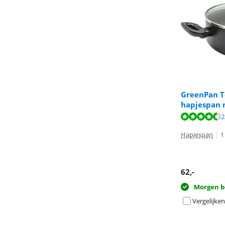
GreenPan T
hapjespan 
Beoordeling is 
Beoordeling is 
2
Beoordeling is 
Hapjespan
|
1
62
,-
Morgen b
Vergelijken