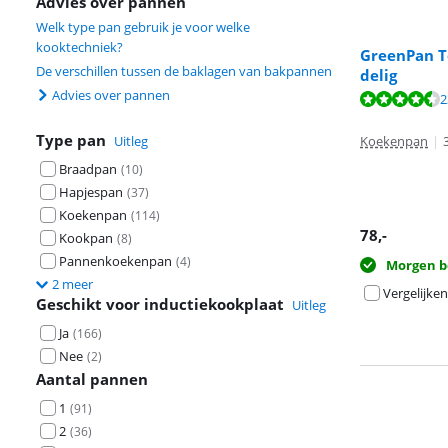
Advies over pannen
Welk type pan gebruik je voor welke
kooktechniek?
GreenPan T
De verschillen tussen de baklagen van bakpannen
delig
Advies over pannen
Beoordeling is 
2
Beoordeling is 
Type pan
Uitleg
Koekenpan
|
Braadpan
(
10
)
Hapjespan
(
37
)
Koekenpan
(
114
)
78
,-
Kookpan
(
8
)
Pannenkoekenpan
(
4
)
Morgen b
2 meer
Vergelijken
Geschikt voor inductiekookplaat
Uitleg
Ja
(
166
)
Nee
(
2
)
Aantal pannen
1
(
91
)
2
(
36
)