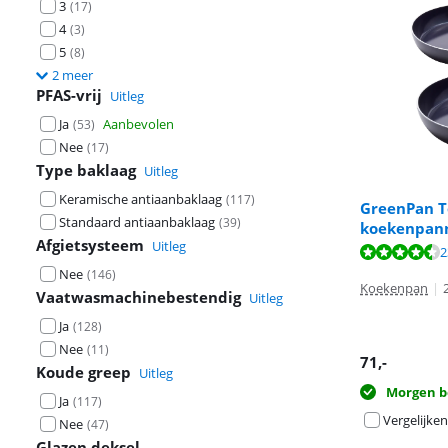
3
(
17
)
4
(
3
)
5
(
8
)
2 meer
PFAS-vrij
Uitleg
Ja
Aanbevolen
(
53
)
Nee
(
17
)
Type baklaag
Uitleg
Keramische antiaanbaklaag
(
117
)
GreenPan T
Standaard antiaanbaklaag
(
39
)
koekenpann
Afgietsysteem
Uitleg
Beoordeling is 
Beoordeling is 
Beoordeling is 
2
Nee
(
146
)
Koekenpan
|
Vaatwasmachinebestendig
Uitleg
Ja
(
128
)
Nee
(
11
)
71
,-
Koude greep
Uitleg
Morgen b
Ja
(
117
)
Vergelijken
Nee
(
47
)
Glazen deksel