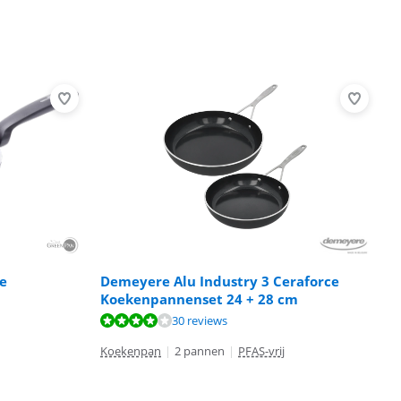
e
Demeyere Alu Industry 3 Ceraforce
Koekenpannenset 24 + 28 cm
30 reviews
Koekenpan
|
2 pannen
|
PFAS-vrij