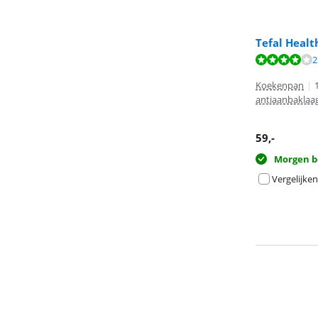
Tefal Heal
Beoordeling is 
2
Beoordeling is 
Beoordeling is 
Koekenpan
|
antiaanbaklaa
59
,-
Morgen b
Vergelijken