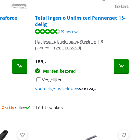
raforce
Tefal Ingenio Unlimited Pannenset 13-
delig
49 reviews
Hapjespan, Koekenpan, Steelpan
|
5
pannen
|
Geen PFAS-vrij
189
,-
Morgen bezorgd
Vergelijken
Voordelige Tweedekans
van
124
,-
Gratis
ruilen
11 échte winkels