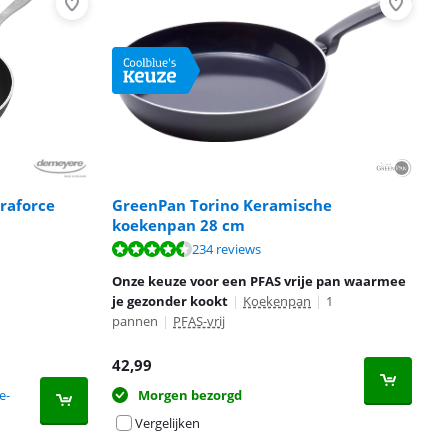
raforce
GreenPan Torino Keramische
koekenpan 28 cm
234 reviews
Onze keuze voor een PFAS vrije pan waarmee
je gezonder kookt
|
Koekenpan
|
1
pannen
|
PFAS-vrij
42,99
e-
Morgen bezorgd
Vergelijken