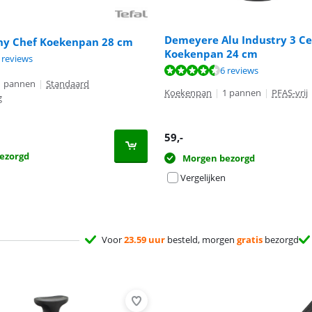
Demeyere Alu Industry 3 Ce
thy Chef Koekenpan 28 cm
Koekenpan 24 cm
8,3 van de 10, gebaseerd op 2 reviews.
 reviews
8,8 van de 10, gebaseerd op 6 reviews.
9,1 van de 10, gebaseerd op 49 reviews.
6 reviews
1 pannen
|
Standaard
Koekenpan
|
1 pannen
|
PFAS-vrij
g
59
,-
ezorgd
Morgen bezorgd
Vergelijken
Voor
23.59 uur
besteld, morgen
gratis
bezorgd