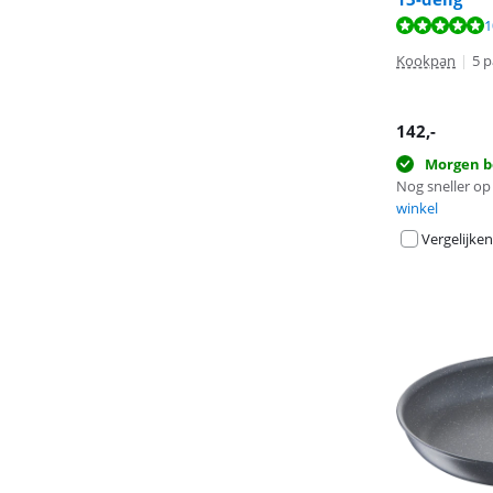
Beoordeling is 
1
Beoordeling is 
Beoordeling is 
Kookpan
|
5 
142
,-
Morgen b
Nog sneller op 
winkel
Vergelijken