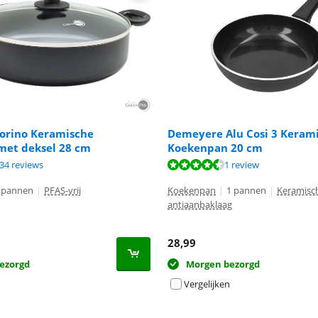
orino Keramische
Demeyere Alu Cosi 3 Keram
met deksel 28 cm
Koekenpan 20 cm
8,8 van de 10, gebaseerd op 234 reviews.
9,3 van de 10, gebaseerd op 1 review.
34 reviews
1 review
8,8 van de 10, gebaseerd op 234 reviews.
 pannen
|
PFAS-vrij
Koekenpan
|
1 pannen
|
Keramisc
antiaanbaklaag
28,99
ezorgd
Morgen bezorgd
Vergelijken