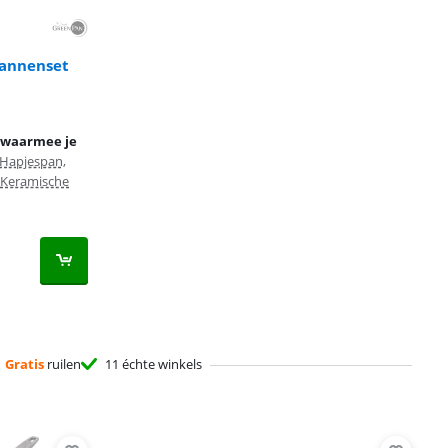
Pannenset
 waarmee je
 Hapjespan,
Keramische
Gratis
ruilen
11 échte winkels