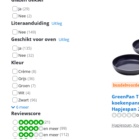
Ja
(
29
)
Nee
(
2
)
Literaanduiding
Uitleg
Nee
(
149
)
Geschikt voor oven
Uitleg
Ja
(
135
)
Nee
(
32
)
Kleur
Crème
(
8
)
Grijs
(
36
)
bundelvoorde
Groen
(
7
)
Wit
(
4
)
GreenPan T
Zwart
(
96
)
koekenpann
6 meer
Hapjespan 
Beoordeling is 
Beoordeling is 
Reviewscore
0
(
21
)
Beoordeling is 10 van de 10.
Hapjespan, K
en meer
(
99
)
Beoordeling is 8,0 van de 10.
en meer
(
112
)
Beoordeling is 6,0 van de 10.