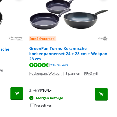
bundelvoordeel
GreenPan Torino Keramische
ische
koekenpannenset 24 + 28 cm + Wokpan
28 cm
234 reviews
he
Koekenpan, Wokpan
|
3 pannen
|
PFAS-vrij
114,99
104
,-
Morgen bezorgd
Vergelijken