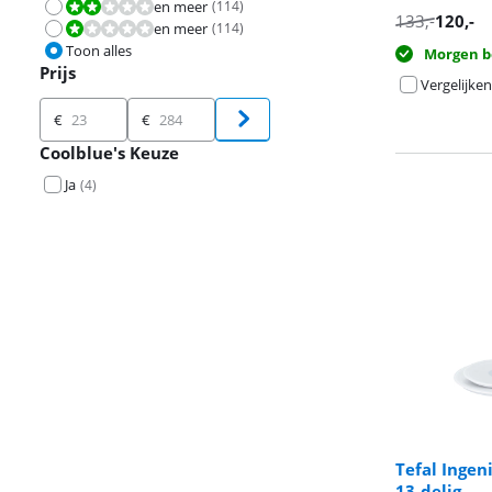
en meer
(
114
)
Beoordeling is 4,0 van de 10.
133
,-
120
,-
en meer
(
114
)
Beoordeling is 2,0 van de 10.
Toon alles
Morgen b
Prijs
Vergelijken
Prijs
€
€
Coolblue's Keuze
Ja
(
4
)
Tefal Inge
13-delig