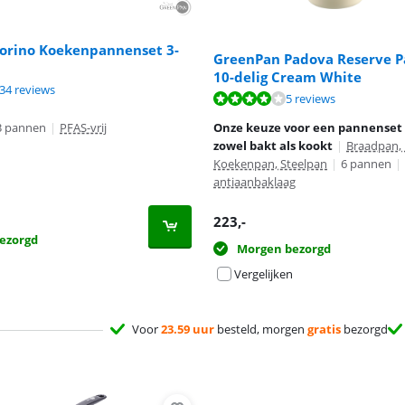
orino Koekenpannenset 3-
GreenPan Padova Reserve 
10-delig Cream White
8,8 van de 10, gebaseerd op 234 reviews.
34 reviews
8,4 van de 10, gebaseerd op 5 reviews.
5 reviews
3 pannen
|
PFAS-vrij
Onze keuze voor een pannenset
zowel bakt als kookt
|
Braadpan,
Koekenpan, Steelpan
|
6 pannen
|
antiaanbaklaag
223
,-
ezorgd
Morgen bezorgd
Vergelijken
Voor
23.59 uur
besteld, morgen
gratis
bezorgd