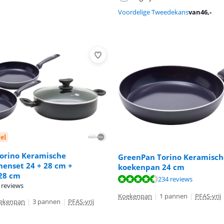
Voordelige Tweedekans
van
46
,-
el
orino Keramische
GreenPan Torino Keramisch
enset 24 + 28 cm +
koekenpan 24 cm
28 cm
8,8 van de 10, gebaseerd op 234 reviews.
8,4 van de 10, gebaseerd op 30 reviews.
234 reviews
 reviews
Koekenpan
|
1 pannen
|
PFAS-vrij
oekenpan
|
3 pannen
|
PFAS-vrij