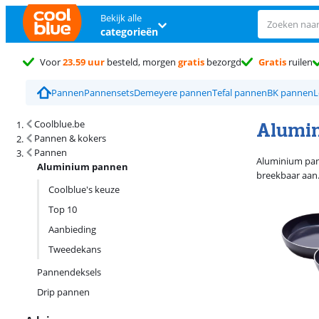
Bekijk alle
categorieën
Voor
23.59 uur
besteld, morgen
gratis
bezorgd
Gratis
ruilen
Pannen
Pannensets
Demeyere pannen
Tefal pannen
BK pannen
L
Zoekresultaten en sortering
Alumi
Coolblue.be
Pannen & kokers
Pannen
Aluminium pann
Aluminium pannen
breekbaar aan.
Coolblue's keuze
Top 10
Aanbieding
Tweedekans
Pannendeksels
Drip pannen