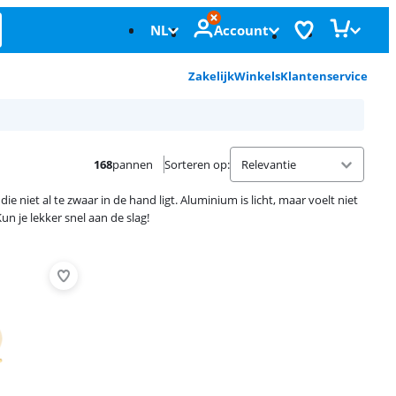
NL
Account
Zakelijk
Winkels
Klantenservice
168
pannen
Sorteren op
:
niet al te zwaar in de hand ligt. Aluminium is licht, maar voelt niet
n je lekker snel aan de slag!
Advertentie