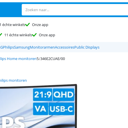
1 échte winkels
Onze app
11 échte winkels
Onze app
LG
Philips
Samsung
Monitorarmen
Accessoires
Public Displays
ilips Home monitoren
346E2CUAE/00
hilips monitoren