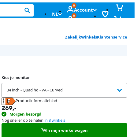
Account
NL
Zakelijk
Winkels
Klantenservice
Kies je monitor
34 inch - Quad hd - VA - Curved
Productinformatieblad
opent in nieuw tabblad
269
,-
Morgen bezorgd
Nog sneller op te halen
in 8 winkels
In mijn winkelwagen