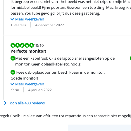
Ik begreep er eerst niet van - het beeld was net niet crips op mijn M
formidabel beeld! Fijne poorten. Gewoon een top ding. Mac, kreeg ik w
passen. YouTube gevolgd, blijft dus deze gaat terug.
Meer weergeven
Beoordeling door:
Datum:
T Peeters
4 december 2022
Beoordeling is 10 van de 10.
10
/10
Perfecte monitor!
Met één kabel (usb C) is de laptop snel aangesloten op de
monitor. Geen oplaadkabel etc. nodig.
Twee usb oplaadpunten beschikbaar in de monitor.
Goede monitor!
Meer weergeven
Beoordeling door:
Datum:
Karin
4 januari 2022
Toon alle 430 reviews
egelt Coolblue alles: van afsluiten tot reparatie. Is een reparatie niet mogel