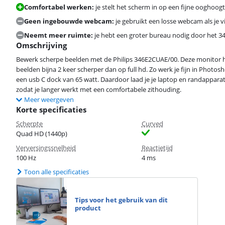
Comfortabel werken:
je stelt het scherm in op een fijne ooghoog
Geen ingebouwde webcam:
je gebruikt een losse webcam als je v
Neemt meer ruimte:
je hebt een groter bureau nodig door het 3
Omschrijving
Bewerk scherpe beelden met de Philips 346E2CUAE/00. Deze monitor h
beelden bijna 2 keer scherper dan op full hd. Zo werk je fijn in Photo
een usb C dock van 65 watt. Daardoor laad je je laptop en randapparat
zodat je langer werkt met een comfortabele zithouding.
Meer weergeven
Korte specificaties
Scherpte
Curved
Quad HD (1440p)
Verversingssnelheid
Reactietijd
100 Hz
4 ms
Toon alle specificaties
Tips voor het gebruik van dit
product