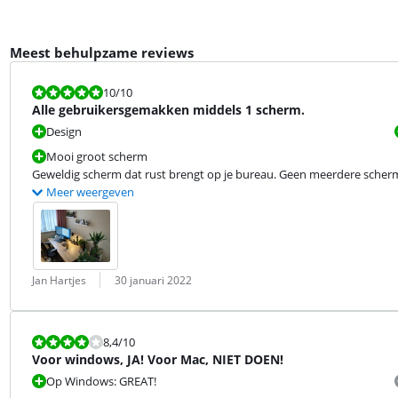
Meest behulpzame reviews
Beoordeling is 10 van de 10.
10
/10
Alle gebruikersgemakken middels 1 scherm.
Design
Mooi groot scherm
Geweldig scherm dat rust brengt op je bureau. Geen meerdere scher
Meer weergeven
Beoordeling door:
Datum:
Jan Hartjes
30 januari 2022
Beoordeling is 8,4 van de 10.
8,4
/10
Voor windows, JA! Voor Mac, NIET DOEN!
Op Windows: GREAT!