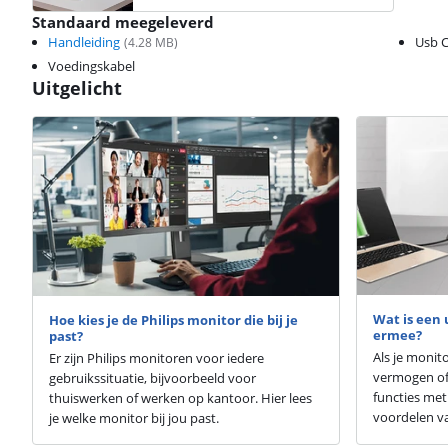
Standaard meegeleverd
Handleiding
Usb C
(
4.28
MB)
Voedingskabel
Uitgelicht
Wat is een 
Hoe kies je de Philips monitor die bij je
ermee?
past?
Als je monit
Er zijn Philips monitoren voor iedere
vermogen of 
gebruikssituatie, bijvoorbeeld voor
functies met 
thuiswerken of werken op kantoor. Hier lees
voordelen va
je welke monitor bij jou past.