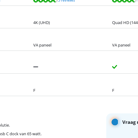
4K (UHD)
Quad HD (144
VA paneel
VA paneel
F
F
Vraag 
lutie.
 usb C dock van 65 watt.