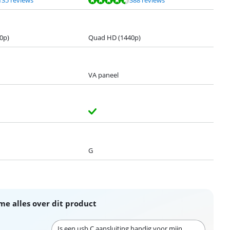
0p)
Quad HD (1440p)
VA paneel
G
me alles over dit product
Is een usb C aansluiting handig voor mijn