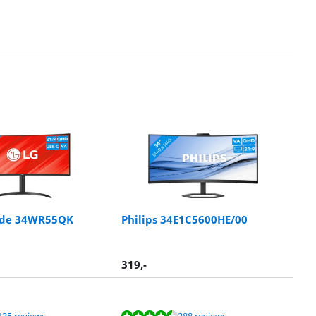
ide 34WR55QK
Philips 34E1C5600HE/00
319
,-
135 reviews
388 reviews