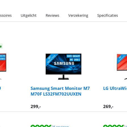
ssoires
Uitgelicht
Reviews
Verzekering
Specificaties
e
U
Samsung Smart Monitor M7
LG UltraW
M70F LS32FM702UUXEN
299
,-
269
,-
s
5 reviews