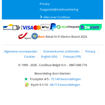
Privacy
Toegankelijkheidsverklaring
Alles over Coolblue
Betalen met MasterCard en Visa via ClickToPay
Betalen met Ecocheques
Betalen met Bancontact
Betalen met ApplePay
Webshop Trustmar
Betalen met PayPal
Best
Retail Hi-Fi Electro Brand 2024
Trustprofile van Coolblue
Verzending en bezorging met bPost
Algemene voorwaarden
Overeenkomst ontbinden
Privacy
Cookies
English (EN)
Français (FR)
© 1999 - 2026 - Coolblue België N.V. - 0867.686.774
Beoordeling door klanten:
Trustpilot 4/5
-
75.149 beoordelingen
Kiyoh 9.1/10
-
68.713 beoordelingen