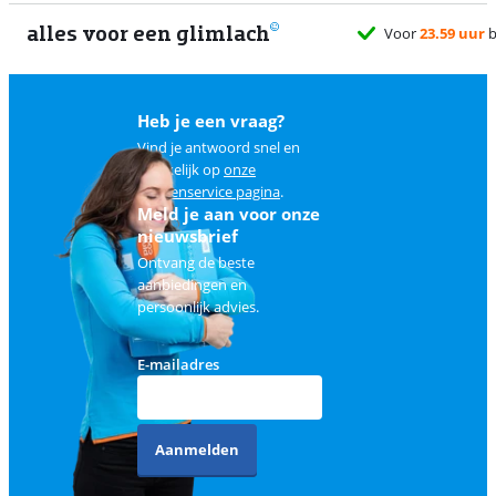
alles voor een glimlach
1
Heb je een vraag?
Vind je antwoord snel en
makkelijk op
onze
klantenservice pagina
.
Meld je aan voor onze
nieuwsbrief
Ontvang de beste
aanbiedingen en
persoonlijk advies.
E-mailadres
Aanmelden