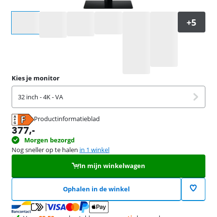
Selecteer een optie
Kies je monitor
32 inch - 4K - VA
Productinformatieblad
opent in nieuw tabblad
377
,-
Morgen bezorgd
Nog sneller op te halen
in 1 winkel
In mijn winkelwagen
Ophalen in de winkel