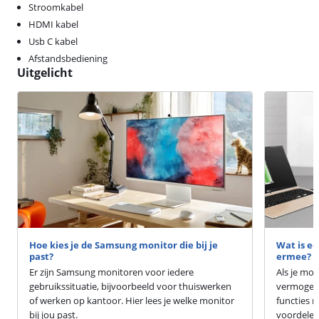
Stroomkabel
HDMI kabel
Usb C kabel
Afstandsbediening
Uitgelicht
Hoe kies je de Samsung monitor die bij je
Wat is ee
past?
ermee?
Er zijn Samsung monitoren voor iedere
Als je mo
gebruikssituatie, bijvoorbeeld voor thuiswerken
vermogen 
of werken op kantoor. Hier lees je welke monitor
functies m
bij jou past.
voordelen