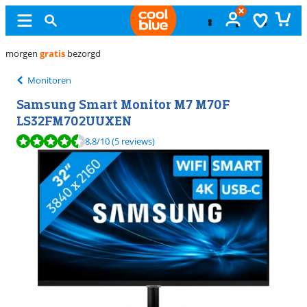
Gratis
ruilen
Monitoren
Samsung Smart Monitor M7 M70F
LS32FM702UUXEN
Beoordeling is 8,8 van de 10, gebaseerd op 5 reviews.
8,8
/10
(5 reviews)