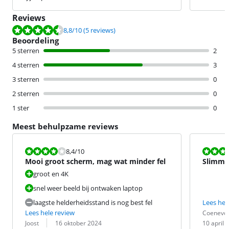
Reviews
Beoordeling is 8,8 van de 10, gebaseerd op 5 reviews.
8,8
/10
(5 reviews)
Beoordeling
5 sterren
2
4 sterren
3
3 sterren
0
2 sterren
0
1 ster
0
Meest behulpzame reviews
Beoordeling is 8,4 van de 10.
Beoordeling i
8,4
/10
Mooi groot scherm, mag wat minder fel
Slimme 
groot en 4K
snel weer beeld bij ontwaken laptop
laagste helderheidsstand is nog best fel
Lees hel
Beoordeling 
Datum:
Lees hele review
CoenevdZ
Beoordeling door:
Datum:
Joost
16 oktober 2024
10 april 