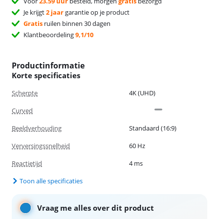
Voor
23.59 uur
besteld, morgen
gratis
bezorgd
Je krijgt
2 jaar
garantie op je product
Gratis
ruilen binnen 30 dagen
Klantbeoordeling
9,1/10
Productinformatie
Korte specificaties
Scherpte
4K (UHD)
Curved
Beeldverhouding
Standaard (16:9)
Verversingssnelheid
60 Hz
Reactietijd
4 ms
Toon alle specificaties
Vraag me alles over dit product