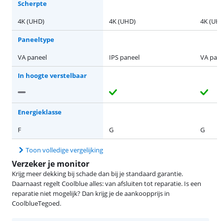
Scherpte
4K (UHD)
4K (UHD)
4K (UH
Paneeltype
VA paneel
IPS paneel
VA pan
In hoogte verstelbaar
Energieklasse
F
G
G
Toon volledige vergelijking
Verzeker je monitor
Krijg meer dekking bij schade dan bij je standaard garantie.
Daarnaast regelt Coolblue alles: van afsluiten tot reparatie. Is een
reparatie niet mogelijk? Dan krijg je de aankoopprijs in
CoolblueTegoed.