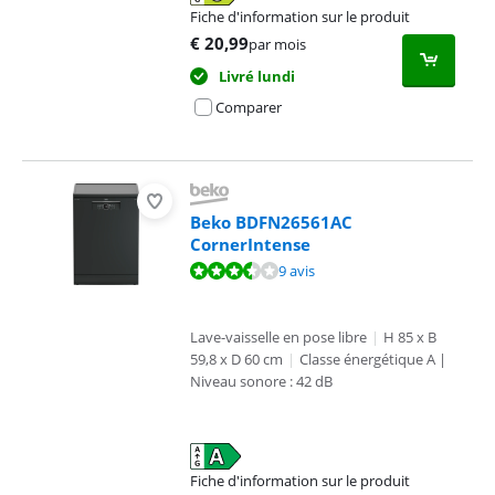
Fiche d'information sur le produit
s'ouvre dans un nouvel onglet
€
20,99
par mois
Livré lundi
Comparer
Beko BDFN26561AC
CornerIntense
La note est de 7,3 sur 10, basée sur 9 avis.
9 avis
Lave-vaisselle en pose libre
|
H 85 x B
59,8 x D 60 cm
|
Classe énergétique A |
Niveau sonore : 42 dB
Fiche d'information sur le produit