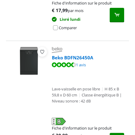
Fiche d'information sur le produit
s'ouvre dans un nouvel onglet
€
17,99
par mois
Livré lundi
Comparer
Beko BDFN26450A
La note est de 8,8 sur 10, basée sur 1 avis.
1 avis
Lave-vaisselle en pose libre
|
H 85 x B
59,8 x D 60 cm
|
Classe énergétique B |
Niveau sonore : 42 dB
Fiche d'information sur le produit
s'ouvre dans un nouvel onglet