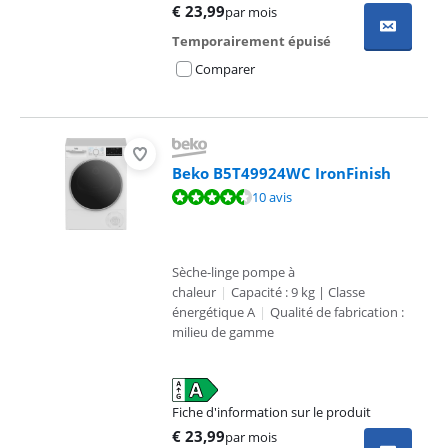
s'ouvre dans un nouvel onglet
€
23,99
par mois
Temporairement épuisé
Comparer
Beko B5T49924WC IronFinish
La note est de 9,2 sur 10, basée sur 10 avis.
10 avis
Sèche-linge pompe à
chaleur
|
Capacité : 9 kg | Classe
énergétique A
|
Qualité de fabrication :
milieu de gamme
Fiche d'information sur le produit
s'ouvre dans un nouvel onglet
€
23,99
par mois