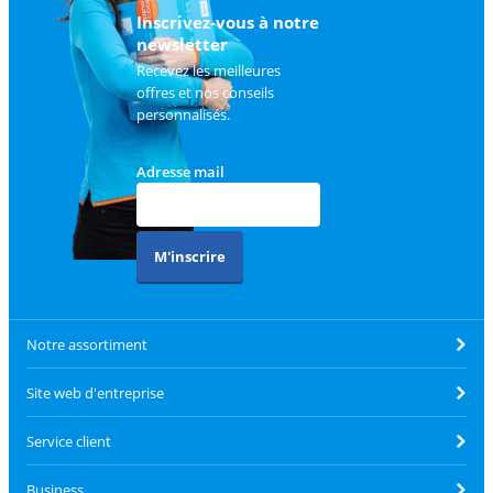
client
.
Inscrivez-vous à notre
newsletter
Recevez les meilleures
offres et nos conseils
personnalisés.
Adresse mail
M'inscrire
Notre assortiment
Site web d'entreprise
Service client
Business