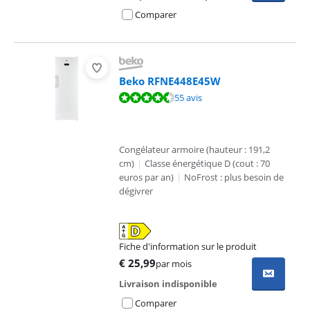
Comparer
Beko RFNE448E45W
La note est de 9,2 sur 10, basée sur 55 avis.
55 avis
Congélateur armoire (hauteur : 191,2
cm)
|
Classe énergétique D (cout : 70
euros par an)
|
NoFrost : plus besoin de
dégivrer
Fiche d'information sur le produit
s'ouvre dans un nouvel onglet
€
25,99
par mois
Livraison indisponible
Comparer