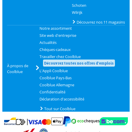
Schoten
Wilrijk
Découvrez nos 11 magasins
Notre assortiment
Site web d'entreprise
Actualités
Chèques-cadeaux
Travailler chez Coolblue
Découvrez toutes nos offres d'emplois
À propos de
L'Appli Coolblue
Coolblue
Coolblue Pays-Bas
Coolblue Allemagne
Confidentialité
Déclaration d'accessibilité
Tout sur Coolblue
Payer avec MasterCard et Visa via ClickToPay
Payer avec des écochèques
Payer avec Bancontact
Payer avec ApplePay
Webshop Trustmark 
Payer avec PayPal