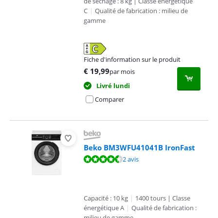
de séchage : 8 kg | Classe énergétique
C
|
Qualité de fabrication : milieu de
gamme
Fiche d'information sur le produit
s'ouvre dans un nouvel onglet
€
19,99
par mois
Livré lundi
Comparer
Beko BM3WFU41041B IronFast
La note est de 8,8 sur 10, basée sur 2 avis.
2 avis
Capacité : 10 kg
|
1400 tours | Classe
énergétique A
|
Qualité de fabrication :
milieu de gamme