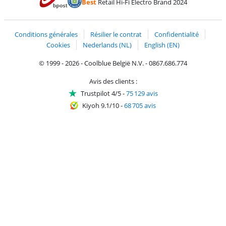
Best
Retail Hi-Fi Electro Brand 2024
Trustprofile de Coolblue
Expédition et livraison avec bPost
Conditions générales
Résilier le contrat
Confidentialité
Cookies
Nederlands (NL)
English (EN)
© 1999 - 2026 - Coolblue België N.V. - 0867.686.774
Avis des clients :
Trustpilot 4/5
-
75 129 avis
Kiyoh 9.1/10
-
68 705 avis