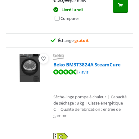
€
20,99
par mois
Livré lundi
Comparer
Échange
gratuit
Beko BM3T3824A SteamCure
La note est de 9,1 sur 10, basée sur 7 avis.
7 avis
Sèche-linge pompe à chaleur
|
Capacité
de séchage : 8 kg | Classe énergétique
C
|
Qualité de fabrication : entrée de
gamme