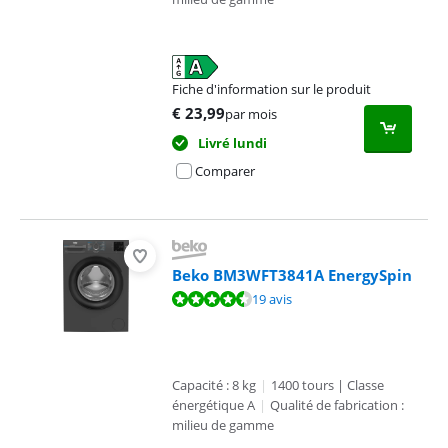
Fiche d'information sur le produit
s'ouvre dans un nouvel onglet
€
23,99
par mois
Livré lundi
Comparer
Beko BM3WFT3841A EnergySpin
La note est de 8,9 sur 10, basée sur 19 avis.
19 avis
Capacité : 8 kg
|
1400 tours | Classe
énergétique A
|
Qualité de fabrication :
milieu de gamme