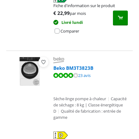
Fiche d'information sur le produit
s'ouvre dans un nouvel onglet
€
22,99
par mois
Livré lundi
Comparer
Beko BM3T3823B
La note est de 7,7 sur 10, basée sur 23 avis.
23 avis
Sèche-linge pompe à chaleur
|
Capacité
de séchage : 8 kg | Classe énergétique
D
|
Qualité de fabrication : entrée de
gamme