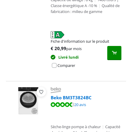
Classe énergétique A -10 %
|
Qualité de
fabrication : milieu de gamme
Fiche d'information sur le produit
s'ouvre dans un nouvel onglet
€
20,99
par mois
Livré lundi
Comparer
Beko BM3T3824BC
La note est de 9,0 sur 10, basée sur 20 avis.
20 avis
Sèche-linge pompe à chaleur
|
Capacité