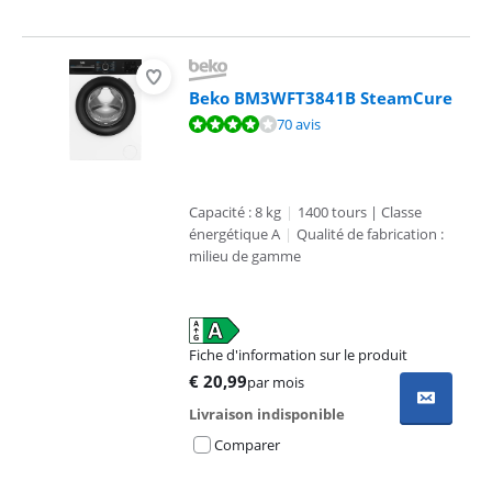
Beko BM3WFT3841B SteamCure
La note est de 8,4 sur 10, basée sur 70 avis.
70 avis
Capacité : 8 kg
|
1400 tours | Classe
énergétique A
|
Qualité de fabrication :
milieu de gamme
Fiche d'information sur le produit
s'ouvre dans un nouvel onglet
€
20,99
par mois
Livraison indisponible
Comparer