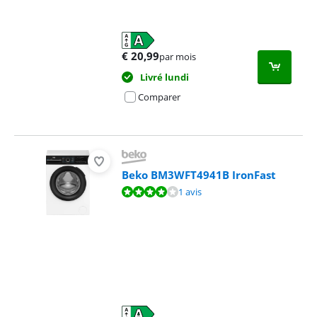
€
20,99
par mois
Livré lundi
Comparer
Beko BM3WFT4941B IronFast
La note est de 7,6 sur 10, basée sur 1 avis.
1 avis