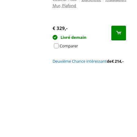
Mur, Plafond
€
329
,-
Livré demain
Comparer
Deuxième Chance intéressant
de
€
214
,-
Advertentie