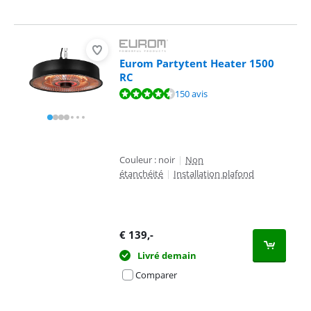
Eurom Partytent Heater 1500
RC
La note est de 9,3 sur 10, basée sur 150 avis.
150 avis
Couleur : noir
|
Non
étanchéité
|
Installation plafond
€
139
,-
Livré demain
Comparer