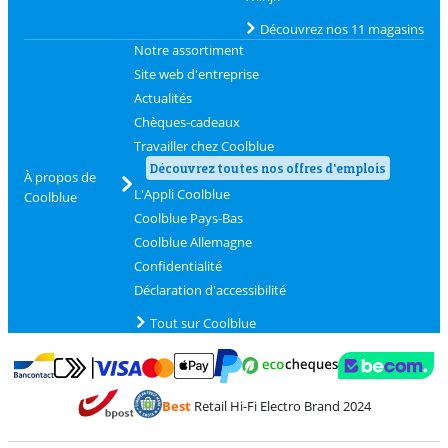
Découvrez nos 11 magasins
Notre assortiment
Site web d'entreprise
Actualités
Chèques-cadeaux
Travailler chez Coolblue
Découvrez toutes nos offres d'emplois
À propos de
L'Appli Coolblue
Coolblue
Coolblue Pays-Bas
Coolblue Allemagne
Confidentialité
Déclaration d'accessibilité
Tout sur Coolblue
Payer avec MasterCard et Visa via ClickToPay
Payer avec des écochèques
Payer avec Bancontact
Payer avec ApplePay
Webshop Trustmark 
Payer avec PayPal
Best
Retail Hi-Fi Electro Brand 2024
Trustprofile de Coolblue
Expédition et livraison avec bPost