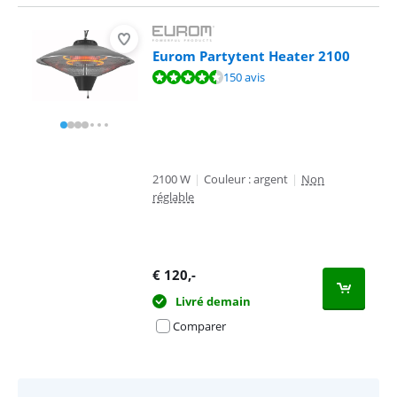
Eurom Partytent Heater 2100
La note est de 9,3 sur 10, basée sur 150 avis.
150 avis
2100 W
|
Couleur : argent
|
Non
réglable
€
120
,-
Livré demain
Comparer