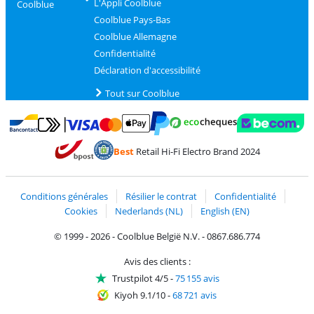
L'Appli Coolblue
Coolblue
Coolblue Pays-Bas
Coolblue Allemagne
Confidentialité
Déclaration d'accessibilité
Tout sur Coolblue
Payer avec MasterCard et Visa via ClickToPay
Payer avec des écochèques
Payer avec Bancontact
Payer avec ApplePay
Webshop Trustmark 
Payer avec PayPal
Best
Retail Hi-Fi Electro Brand 2024
Trustprofile de Coolblue
Expédition et livraison avec bPost
Conditions générales
Résilier le contrat
Confidentialité
Cookies
Nederlands (NL)
English (EN)
© 1999 - 2026 - Coolblue België N.V. - 0867.686.774
Avis des clients :
Trustpilot 4/5
-
75 155 avis
Kiyoh 9.1/10
-
68 721 avis