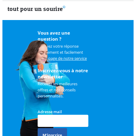
tout pour un sourire
11 vrais
Vous avez une
question ?
Trouvez votre réponse
rapidement et facilement
sur
la page de notre service
client
.
Inscrivez-vous à notre
newsletter
Recevez les meilleures
offres et nos conseils
personnalisés.
Adresse mail
M'inscrire