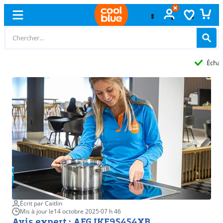
Échange
gratuit
Écrit par Caitlin
Mis à jour le
14 octobre 2025
·
07 h 46
Avis expert : AEG IKE95454XB