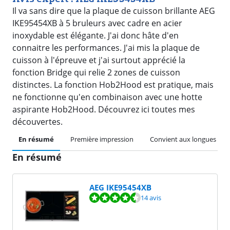
Il va sans dire que la plaque de cuisson brillante AEG
IKE95454XB à 5 bruleurs avec cadre en acier
inoxydable est élégante. J'ai donc hâte d'en
connaitre les performances. J'ai mis la plaque de
cuisson à l'épreuve et j'ai surtout apprécié la
fonction Bridge qui relie 2 zones de cuisson
distinctes. La fonction Hob2Hood est pratique, mais
ne fonctionne qu'en combinaison avec une hotte
aspirante Hob2Hood. Découvrez ici toutes mes
découvertes.
En résumé
Première impression
Convient aux longues poê
En résumé
AEG IKE95454XB
La note est de 9,3 sur 10, basée sur 14 avis.
14 avis