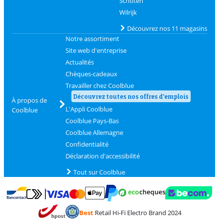
Schoten
Wilrijk
Découvrez nos 11 magasins
Notre assortiment
Site web d'entreprise
Actualités
Chèques-cadeaux
Travailler chez Coolblue
Découvrez toutes nos offres d'emplois
À propos de
L'Appli Coolblue
Coolblue
Coolblue Pays-Bas
Coolblue Allemagne
Confidentialité
Déclaration d'accessibilité
Tout sur Coolblue
Payer avec MasterCard et Visa via ClickToPay
Payer avec des écochèques
Payer avec Bancontact
Payer avec ApplePay
Webshop Trustmark 
Payer avec PayPal
Best
Retail Hi-Fi Electro Brand 2024