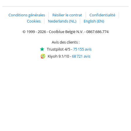
Trustprofile de Coolblue
Expédition et livraison avec bPost
Conditions générales
Résilier le contrat
Confidentialité
Cookies
Nederlands (NL)
English (EN)
© 1999 - 2026 - Coolblue België N.V. - 0867.686.774
Avis des clients :
Trustpilot 4/5
-
75 155 avis
Kiyoh 9.1/10
-
68 721 avis