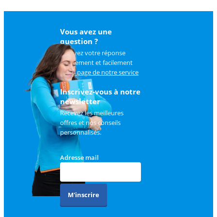
Vous avez une
question ?
Trouvez votre réponse
rapidement et facilement
sur
la page de notre service
client
.
Inscrivez-vous à notre
newsletter
Recevez les meilleures
offres et nos conseils
personnalisés.
Adresse mail
M'inscrire