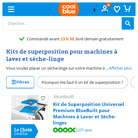
vré demain gratuitement
Kits de superposition pour machines à
laver et sèche-linge
Vous voulez placer un sèche-linge sur votre machine à laver pour gagner de la place dans votre buanderie ? Alors, vous avez besoin d'un kit de superposition. Pour plier votre linge immédiatement après le séchage, choisissez un kit de superposition avec un plan de travail. Ou choisissez un kit de superposition avec un étendoir pour suspendre vos chemises. De nombreux kits de superposition sont universels et conviennent donc à la plupart des marques. Consultez la page du produit pour vous assurer que le kit de superposition est adapté à votre machine.
Afficher plus
Filtres
Pourquoi me faut-il un kit de superposition ?
C
Kit de Superposition Universel
Premium BlueBuilt pour
Machines à Laver et Sèche-
linges
La note est de 8,8 sur 10, basée sur 271 avis.
271 avis