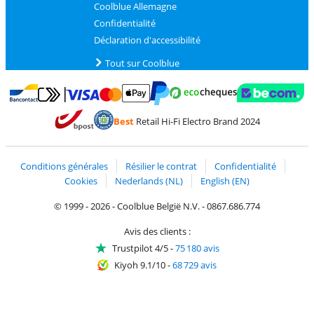
Coolblue Allemagne
Confidentialité
Déclaration d'accessibilité
Tout sur Coolblue
Payer avec MasterCard et Visa via ClickToPay
Payer avec des écochèques
Payer avec Bancontact
Payer avec ApplePay
Webshop Trustmark 
Payer avec PayPal
Best
Retail Hi-Fi Electro Brand 2024
Trustprofile de Coolblue
Expédition et livraison avec bPost
Conditions générales
Résilier le contrat
Confidentialité
Cookies
Nederlands (NL)
English (EN)
© 1999 - 2026 - Coolblue België N.V. - 0867.686.774
Avis des clients :
Trustpilot 4/5
-
75 180 avis
Kiyoh 9.1/10
-
68 729 avis