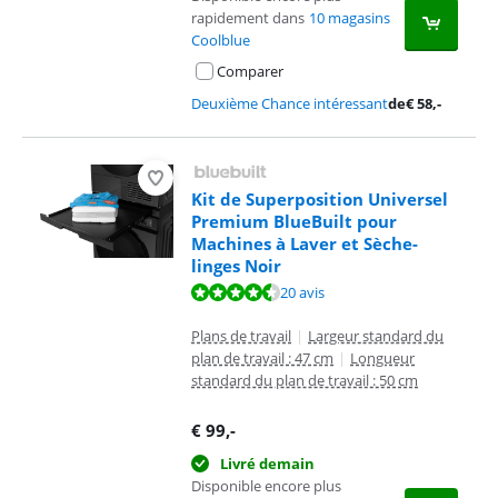
rapidement dans
10 magasins
Coolblue
Comparer
Deuxième Chance intéressant
de
€
58
,-
Kit de Superposition Universel
Premium BlueBuilt pour
Machines à Laver et Sèche-
linges Noir
La note est de 8,7 sur 10, basée sur 20 avis.
20 avis
Plans de travail
|
Largeur standard du
plan de travail : 47 cm
|
Longueur
standard du plan de travail : 50 cm
€
99
,-
Livré demain
Disponible encore plus