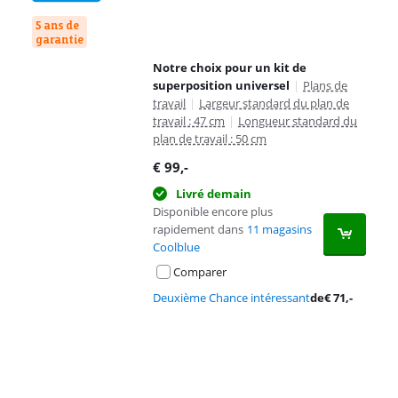
5 ans de
garantie
Notre choix pour un kit de
superposition universel
|
Plans de
travail
|
Largeur standard du plan de
travail : 47 cm
|
Longueur standard du
plan de travail : 50 cm
€
99
,-
Livré demain
Disponible encore plus
rapidement dans
11 magasins
Coolblue
Comparer
Deuxième Chance intéressant
de
€
71
,-
Advertentie