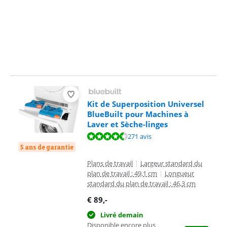
Kit de Superposition Universel
BlueBuilt pour Machines à
Laver et Sèche-linges
La note est de 8,8 sur 10, basée sur 271 avis.
271 avis
5 ans de garantie
Plans de travail
|
Largeur standard du
plan de travail : 49,1 cm
|
Longueur
standard du plan de travail : 46,3 cm
€
89
,-
Livré demain
Disponible encore plus