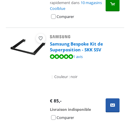
rapidement dans
10 magasins
Coolblue
Comparer
Samsung Bespoke Kit de
Superposition - SKK SSV
La note est de 10 sur 10, basée sur 1 avis.
1 avis
|
Couleur : noir
€
85
,-
Livraison indisponible
Comparer