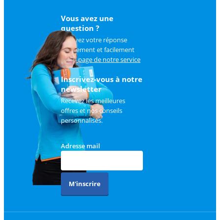
Vous avez une
question ?
Trouvez votre réponse
rapidement et facilement
sur
la page de notre service
client
.
Inscrivez-vous à notre
newsletter
Recevez les meilleures
offres et nos conseils
personnalisés.
Adresse mail
M'inscrire