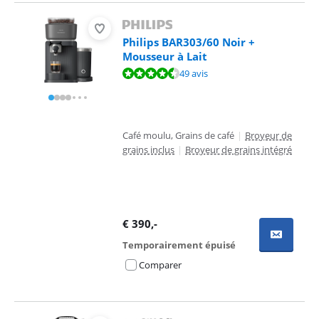
Philips BAR303/60 Noir +
Mousseur à Lait
La note est de 8,7 sur 10, basée sur 49 avis.
49 avis
Café moulu, Grains de café
|
Broyeur de
grains inclus
|
Broyeur de grains intégré
€
390
,-
Temporairement épuisé
Comparer