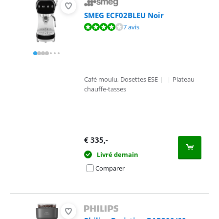
SMEG ECF02BLEU Noir
La note est de 8,4 sur 10, basée sur 7 avis.
7 avis
Café moulu, Dosettes ESE
|
|
Plateau
chauffe-tasses
€
335
,-
Livré demain
Comparer