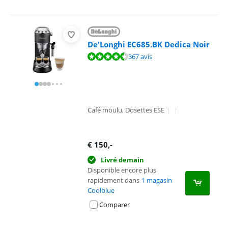
De'Longhi EC685.BK Dedica Noir
La note est de 8,7 sur 10, basée sur 367 avis.
367 avis
Café moulu, Dosettes ESE
|
|
€
150
,-
Livré demain
Disponible encore plus
rapidement dans
1 magasin
Coolblue
Comparer