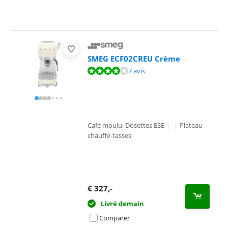
SMEG ECF02CREU Crème
La note est de 8,4 sur 10, basée sur 7 avis.
7 avis
Café moulu, Dosettes ESE
|
|
Plateau
chauffe-tasses
€
327
,-
Livré demain
Comparer