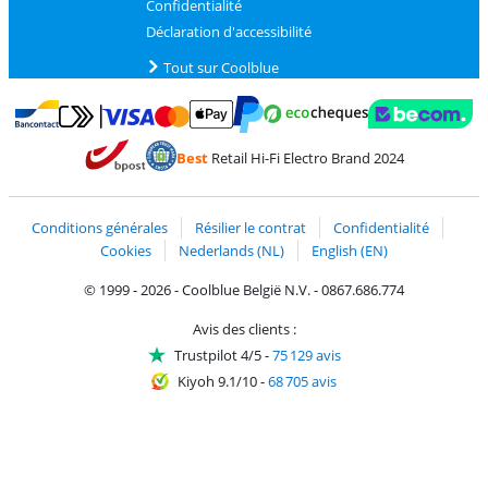
Confidentialité
Déclaration d'accessibilité
Tout sur Coolblue
Payer avec MasterCard et Visa via ClickToPay
Payer avec des écochèques
Payer avec Bancontact
Payer avec ApplePay
Webshop Trustmark 
Payer avec PayPal
Best
Retail Hi-Fi Electro Brand 2024
Trustprofile de Coolblue
Expédition et livraison avec bPost
Conditions générales
Résilier le contrat
Confidentialité
Cookies
Nederlands (NL)
English (EN)
© 1999 - 2026 - Coolblue België N.V. - 0867.686.774
Avis des clients :
Trustpilot 4/5
-
75 129 avis
Kiyoh 9.1/10
-
68 705 avis