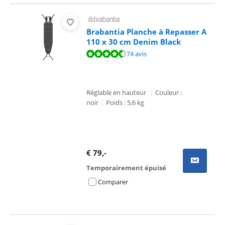
Brabantia Planche à Repasser A
110 x 30 cm Denim Black
La note est de 9,2 sur 10, basée sur 74 avis.
74 avis
Réglable en hauteur
|
Couleur :
noir
|
Poids : 5,6 kg
€
79
,-
Temporairement épuisé
Comparer