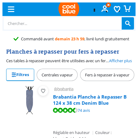
Échange
gratuit
Planches à repasser pour fers à repasser
Ces tables à repasser peuvent être utilisées avec un fer à repasser ou un fer à repasser à vapeur. Posez votre fer à repasser sur l'extrémité de la planche à repasser.
Afficher plus
Filtres
Centrales vapeur
Fers à repasser à vapeur
Brabantia Planche à Repasser B
124 x 38 cm Denim Blue
La note est de 9,2 sur 10, basée sur 74 avis.
74 avis
Réglable en hauteur
|
Couleur :