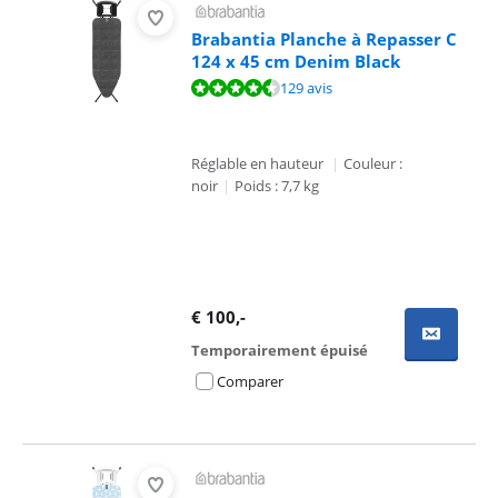
Brabantia Planche à Repasser C
124 x 45 cm Denim Black
La note est de 9,2 sur 10, basée sur 129 avis.
129 avis
Réglable en hauteur
|
Couleur :
noir
|
Poids : 7,7 kg
€
100
,-
Temporairement épuisé
Comparer