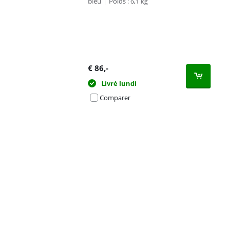
bleu
|
Poids : 6,1 kg
€
86
,-
Livré lundi
Comparer
Advertentie