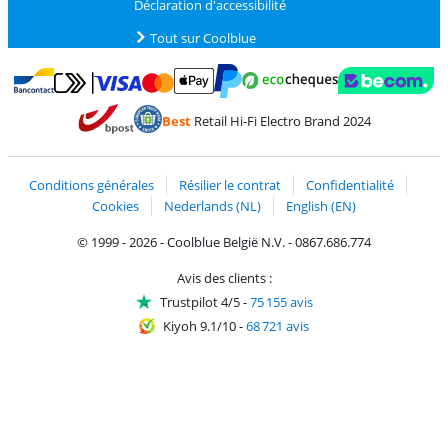
Déclaration d'accessibilité
Tout sur Coolblue
Payer avec MasterCard et Visa via ClickToPay
Payer avec des écochèques
Payer avec Bancontact
Payer avec ApplePay
Webshop Trustmark 
Payer avec PayPal
Best
Retail Hi-Fi Electro Brand 2024
Trustprofile de Coolblue
Expédition et livraison avec bPost
Conditions générales
Résilier le contrat
Confidentialité
Cookies
Nederlands (NL)
English (EN)
© 1999 - 2026 - Coolblue België N.V. - 0867.686.774
Avis des clients :
Trustpilot 4/5
-
75 155 avis
Kiyoh 9.1/10
-
68 721 avis