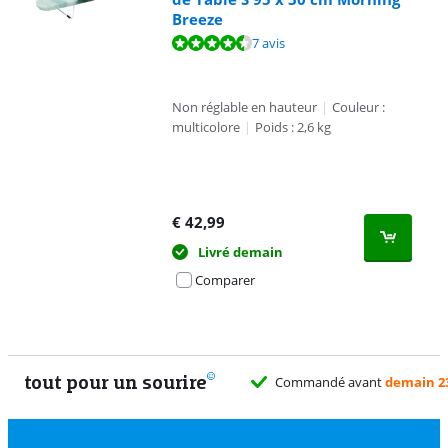
Breeze
La note est de 9,1 sur 10, basée sur 7 avis.
7 avis
Non réglable en hauteur
|
Couleur :
multicolore
|
Poids : 2,6 kg
€
42,99
Livré demain
Comparer
tout pour un sourire