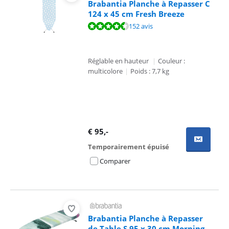
Brabantia Planche à Repasser C
124 x 45 cm Fresh Breeze
La note est de 9,1 sur 10, basée sur 152 avis.
152 avis
Réglable en hauteur
|
Couleur :
multicolore
|
Poids : 7,7 kg
€
95
,-
Temporairement épuisé
Comparer
Brabantia Planche à Repasser
de Table S 95 x 30 cm Morning