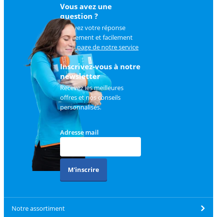
Vous avez une
question ?
Trouvez votre réponse
rapidement et facilement
sur
la page de notre service
client
.
Inscrivez-vous à notre
newsletter
Recevez les meilleures
offres et nos conseils
personnalisés.
Adresse mail
M'inscrire
Notre assortiment