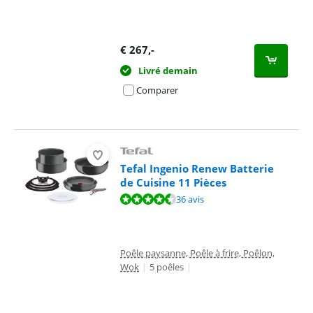
€
267
,-
Livré demain
Comparer
Tefal Ingenio Renew Batterie
de Cuisine 11 Pièces
La note est de 8,9 sur 10, basée sur 36 avis.
36 avis
Poêle paysanne, Poêle à frire, Poêlon,
Wok
|
5 poêles
|