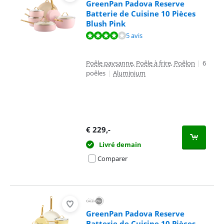
GreenPan Padova Reserve
Batterie de Cuisine 10 Pièces
Blush Pink
La note est de 8,4 sur 10, basée sur 5 avis.
5 avis
Poêle paysanne, Poêle à frire, Poêlon
|
6
poêles
|
Aluminium
€
229
,-
Livré demain
Comparer
GreenPan Padova Reserve
Batterie de Cuisine 10 Pièces