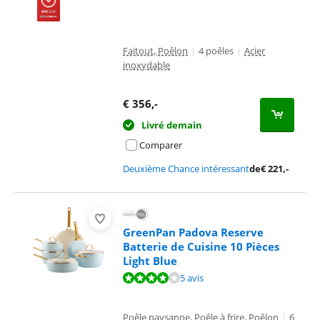
Faitout, Poêlon
|
4 poêles
|
Acier
inoxydable
€
356
,-
Livré demain
Comparer
Deuxième Chance intéressant
de
€
221
,-
GreenPan Padova Reserve
Batterie de Cuisine 10 Pièces
Light Blue
La note est de 8,4 sur 10, basée sur 5 avis.
5 avis
Poêle paysanne, Poêle à frire, Poêlon
|
6