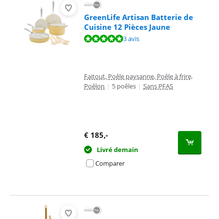
GreenLife Artisan Batterie de
Cuisine 12 Pièces Jaune
La note est de 10 sur 10, basée sur 3 avis.
3 avis
Faitout, Poêle paysanne, Poêle à frire,
Poêlon
|
5 poêles
|
Sans PFAS
€
185
,-
Livré demain
Comparer