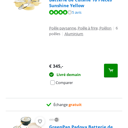
Sunshine Yellow
La note est de 8,4 sur 10, basée sur 5 avis.
5 avis
Poêle paysanne, Poêle à frire, Poêlon
|
6
poêles
|
Aluminium
€
345
,-
Livré demain
Comparer
Échange
gratuit
GreenPan Padova Batterie de