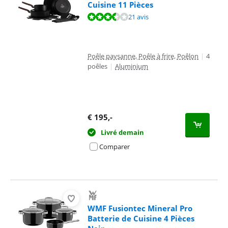
Cuisine 11 Pièces
La note est de 7,3 sur 10, basée sur 21 avis.
21 avis
Poêle paysanne, Poêle à frire, Poêlon
|
4
poêles
|
Aluminium
€
195
,-
Livré demain
Comparer
WMF Fusiontec Mineral Pro
Batterie de Cuisine 4 Pièces