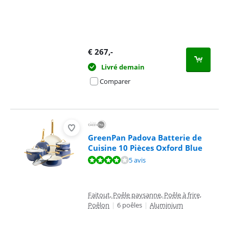
€
267
,-
Livré demain
Comparer
GreenPan Padova Batterie de
Cuisine 10 Pièces Oxford Blue
La note est de 8,4 sur 10, basée sur 5 avis.
5 avis
Faitout, Poêle paysanne, Poêle à frire,
Poêlon
|
6 poêles
|
Aluminium