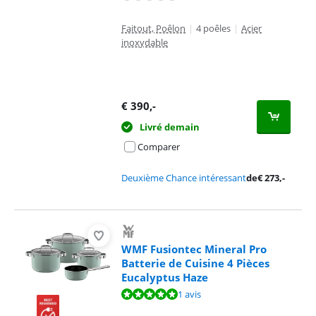
Faitout, Poêlon
|
4 poêles
|
Acier
inoxydable
€
390
,-
Livré demain
Comparer
Deuxième Chance intéressant
de
€
273
,-
WMF Fusiontec Mineral Pro
Batterie de Cuisine 4 Pièces
Eucalyptus Haze
La note est de 10 sur 10, basée sur 1 avis.
1 avis