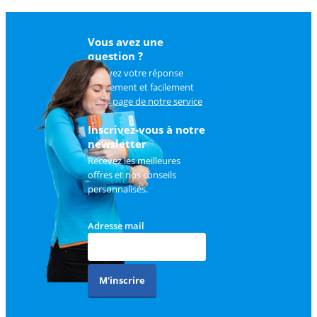
Vous avez une
question ?
Trouvez votre réponse
rapidement et facilement
sur
la page de notre service
client
.
Inscrivez-vous à notre
newsletter
Recevez les meilleures
offres et nos conseils
personnalisés.
Adresse mail
M'inscrire