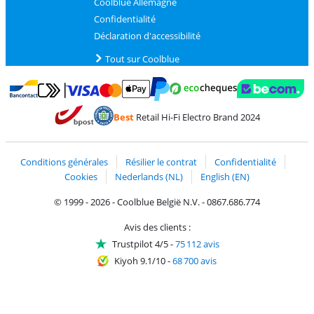
Coolblue Allemagne
Confidentialité
Déclaration d'accessibilité
Tout sur Coolblue
Payer avec MasterCard et Visa via ClickToPay
Payer avec des écochèques
Payer avec Bancontact
Payer avec ApplePay
Webshop Trustmark 
Payer avec PayPal
Best
Retail Hi-Fi Electro Brand 2024
Trustprofile de Coolblue
Expédition et livraison avec bPost
Conditions générales
Résilier le contrat
Confidentialité
Cookies
Nederlands (NL)
English (EN)
© 1999 - 2026 - Coolblue België N.V. - 0867.686.774
Avis des clients :
Trustpilot 4/5
-
75 112 avis
Kiyoh 9.1/10
-
68 700 avis