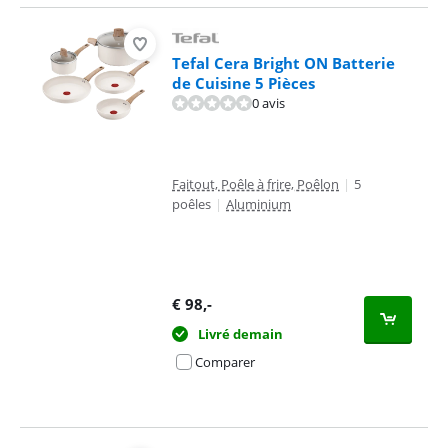
Tefal Cera Bright ON Batterie
de Cuisine 5 Pièces
0 avis
Faitout, Poêle à frire, Poêlon
|
5
poêles
|
Aluminium
€
98
,-
Livré demain
Comparer