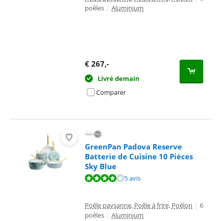
poêles
|
Aluminium
€
267
,-
Livré demain
Comparer
GreenPan Padova Reserve
Batterie de Cuisine 10 Pièces
Sky Blue
La note est de 8,4 sur 10, basée sur 5 avis.
5 avis
Poêle paysanne, Poêle à frire, Poêlon
|
6
poêles
|
Aluminium