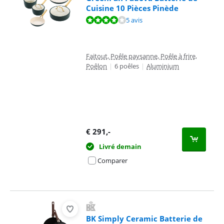
Cuisine 10 Pièces Pinède
La note est de 8,4 sur 10, basée sur 5 avis.
5 avis
Faitout, Poêle paysanne, Poêle à frire,
Poêlon
|
6 poêles
|
Aluminium
€
291
,-
Livré demain
Comparer
BK Simply Ceramic Batterie de