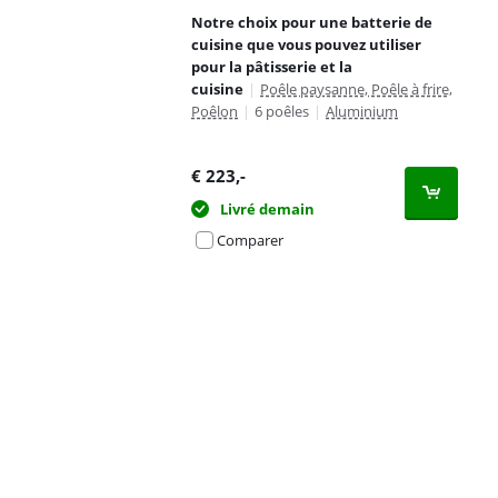
Notre choix pour une batterie de
cuisine que vous pouvez utiliser
pour la pâtisserie et la
cuisine
|
Poêle paysanne, Poêle à frire,
Poêlon
|
6 poêles
|
Aluminium
€
223
,-
Livré demain
Comparer
Advertentie