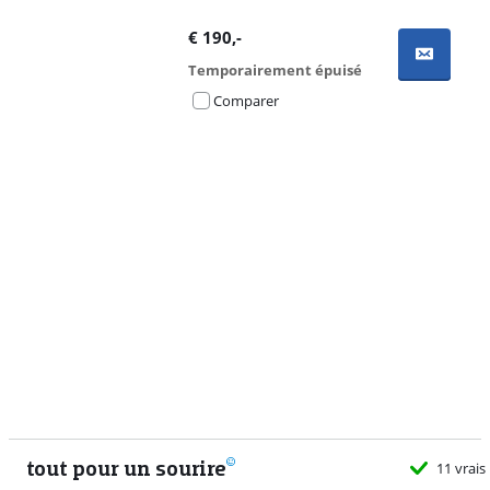
€
190
,-
Temporairement épuisé
Comparer
Advertentie
tout pour un sourire
11 vrais