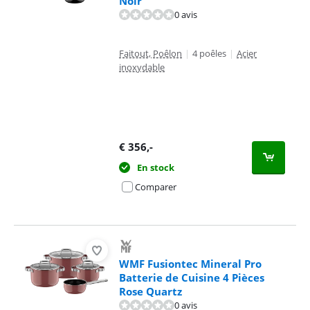
Noir
0 avis
Faitout, Poêlon
|
4 poêles
|
Acier
inoxydable
€
356
,-
En stock
Comparer
WMF Fusiontec Mineral Pro
Batterie de Cuisine 4 Pièces
Rose Quartz
0 avis