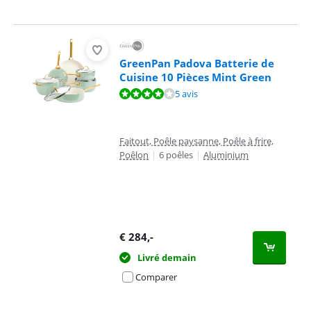
GreenPan Padova Batterie de
Cuisine 10 Pièces Mint Green
La note est de 8,4 sur 10, basée sur 5 avis.
5 avis
Faitout, Poêle paysanne, Poêle à frire,
Poêlon
|
6 poêles
|
Aluminium
€
284
,-
Livré demain
Comparer