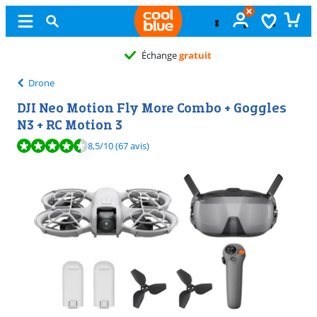
Échange
gratuit
Drone
DJI Neo Motion Fly More Combo + Goggles
N3 + RC Motion 3
La note est de 8,5 sur 10, basée sur 67 avis.
8,5
/10
(67 avis)