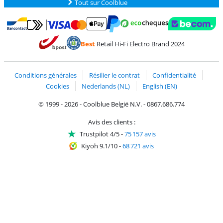
Tout sur Coolblue
Payer avec MasterCard et Visa via ClickToPay
Payer avec des écochèques
Payer avec Bancontact
Payer avec ApplePay
Webshop Trustmark 
Payer avec PayPal
Best
Retail Hi-Fi Electro Brand 2024
Trustprofile de Coolblue
Expédition et livraison avec bPost
Conditions générales
Résilier le contrat
Confidentialité
Cookies
Nederlands (NL)
English (EN)
© 1999 - 2026 - Coolblue België N.V. - 0867.686.774
Avis des clients :
Trustpilot 4/5
-
75 157 avis
Kiyoh 9.1/10
-
68 721 avis