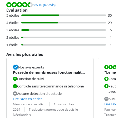
La note est de 8,5 sur 10, basée sur 67 avis.
8,5
/10
(67 avis)
Évaluation
5 étoiles
30
4 étoiles
29
3 étoiles
6
2 étoiles
1
1 étoile
1
Avis les plus utiles
La note est 8
Nos avis experts
Possède de nombreuses fonctionnalités
"Le mei
pour un modèle d'entré
avez to
Fonction de suivi
Compa
Contrôle sans télécommande ni téléphone
Peut ê
avec v
Aucune détection d'obstacle
Lire l'avis en entier
Aucun
Évaluation par :
Date :
Lire l'avi
Nina. drone specialist.
13 septembre
Traduction :
Évaluation pa
Date :
Traduction :
2024
Traduction automatique depuis le
Paul van
Néerlandais
Traducti