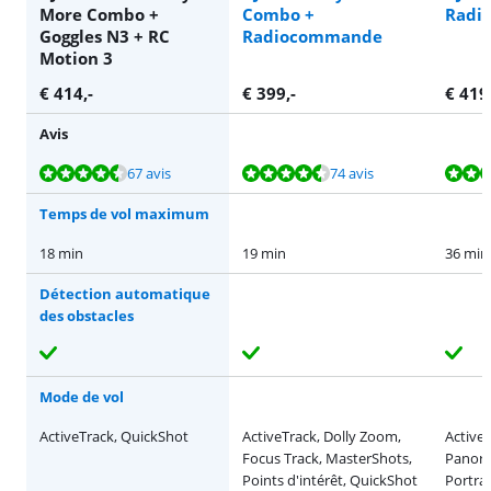
More Combo +
Combo +
Radi
Goggles N3 + RC
Radiocommande
Motion 3
€
414
,-
€
399
,-
€
419
Avis
La note est de 8,5 sur 10, basée sur 67 avis.
La note est de 8,7 sur 10, basée sur 74 avis.
La note est de 9,4 sur 10, basée sur 14 avis.
La note est de 8,7 sur 10, basée sur 74 avis.
La note est de 8,8 sur 10, basée sur 2 avis.
67 avis
74 avis
Temps de vol maximum
18 min
19 min
36 min
Détection automatique
des obstacles
Mode de vol
ActiveTrack, QuickShot
ActiveTrack, Dolly Zoom,
Active
Focus Track, MasterShots,
Panora
Points d'intérêt, QuickShot
Portra