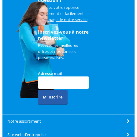
Trouvez votre réponse
rapidement et facilement
sur
la page de notre service
client
.
Inscrivez-vous à notre
newsletter
Recevez les meilleures
offres et nos conseils
personnalisés.
Adresse mail
M'inscrire
Notre assortiment
Site web d'entreprise