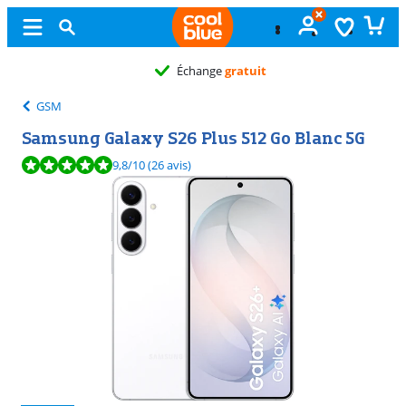
Échange
gratuit
GSM
Samsung Galaxy S26 Plus 512 Go Blanc 5G
La note est de 9,8 sur 10, basée sur 26 avis.
9,8
/10
(26 avis)