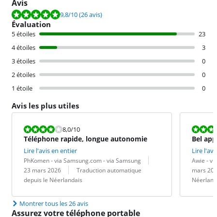
Avis
La note est de 9,8 sur 10, basée sur 26 avis.
9,8
/10
(26 avis)
Évaluation
5 étoiles
23
4 étoiles
3
3 étoiles
0
2 étoiles
0
1 étoile
0
Avis les plus utiles
La note est 8,0 sur 10.
La note est 1
8,0
/10
Téléphone rapide, longue autonomie
Bel app
Lire l'avis en entier
Lire l'avi
Évaluation par :
Date :
Évaluation pa
Date :
PhKomen - via Samsung.com - via Samsung
Awie - v
Traduction :
Traduction :
23 mars 2026
Traduction automatique
mars 20
depuis le Néerlandais
Néerland
Montrer tous les 26 avis
Assurez votre téléphone portable