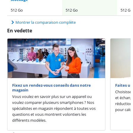
512 Go
512 Go
512 Go
Montrer la comparaison complète
En vedette
Fixez un rendez-vous conseils dans notre
Faites u
magasin
Choisisse
Vous voulez en savoir plus sur un appareil ou
et échang
voulez comparer plusieurs smartphones ? Nos
réduction
spécialistes en magasin répondent à toutes vos
pour calcu
questions et vous montrent volontiers les
différents modèles.