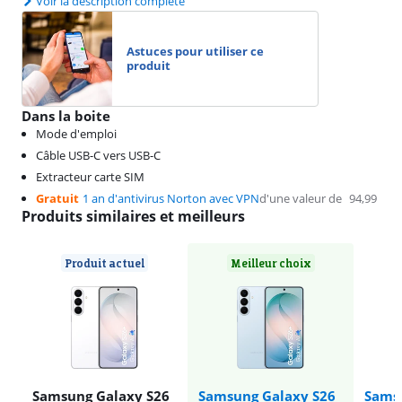
Voir la description complète
Astuces pour utiliser ce
produit
Dans la boite
Mode d'emploi
Câble USB-C vers USB-C
Extracteur carte SIM
Gratuit
1 an d'antivirus Norton avec VPN
d'une valeur de
94,99
Produits similaires et meilleurs
Produit actuel
Meilleur choix
Samsung Galaxy S26
Samsung Galaxy S26
Sams