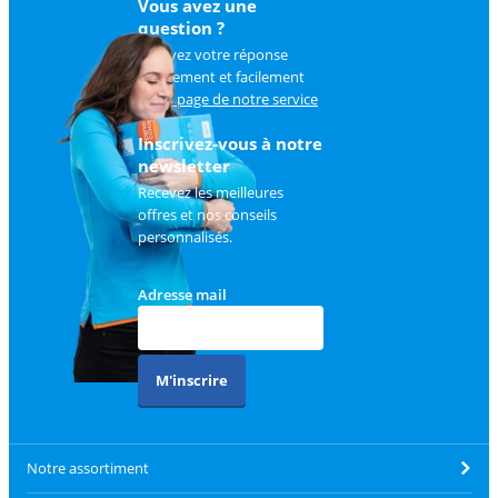
Vous avez une
question ?
Trouvez votre réponse
rapidement et facilement
sur
la page de notre service
client
.
Inscrivez-vous à notre
newsletter
Recevez les meilleures
offres et nos conseils
personnalisés.
Adresse mail
M'inscrire
Notre assortiment