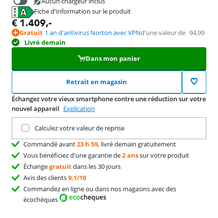
Aucun chargeur inclus
Fiche d'information sur le produit
€
39,99
s'ouvre dans un nouvel onglet
€
1.409
,-
Gratuit
1 an d'antivirus Norton avec VPN
d'une valeur de
94,99
Livré demain
Dans mon panier
Retrait en magasin
Échangez votre vieux smartphone contre une réduction sur votre
nouvel appareil
Explication
Remettez votre produit actuel
Calculez votre valeur de reprise
Commandé avant
23 h 59
, livré demain gratuitement
Vous bénéficiez d'une garantie de
2 ans
sur votre produit
Échange
gratuit
dans les 30 jours
Avis des clients
9,1/10
Commandez en ligne ou dans nos magasins avec des
écochèques