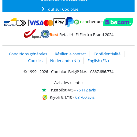
Tout sur Coolblue
Payer avec MasterCard et Visa via ClickToPay
Payer avec des écochèques
Payer avec Bancontact
Payer avec ApplePay
Webshop Trustmark 
Payer avec PayPal
Best
Retail Hi-Fi Electro Brand 2024
Trustprofile de Coolblue
Expédition et livraison avec bPost
Conditions générales
Résilier le contrat
Confidentialité
Cookies
Nederlands (NL)
English (EN)
© 1999 - 2026 - Coolblue België N.V. - 0867.686.774
Avis des clients :
Trustpilot 4/5
-
75 112 avis
Kiyoh 9.1/10
-
68 700 avis