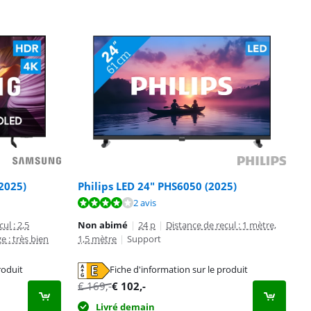
2025)
Philips LED 24" PHS6050 (2025)
2 avis
ul : 2,5
Non abimé
|
24 p
|
Distance de recul : 1 mètre,
e : très bien
1,5 mètre
|
Support
roduit
Fiche d'information sur le produit
€
169
,-
€
102
,-
Livré demain