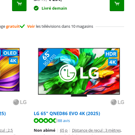
Livré demain
nge
gratuit
Voir
les télévisions dans 10 magasins
25)
LG 65" QNED86 EVO 4K (2025)
88 avis
ul : 2,5
Non abimé
|
65 p
|
Distance de recul : 3 mètres,