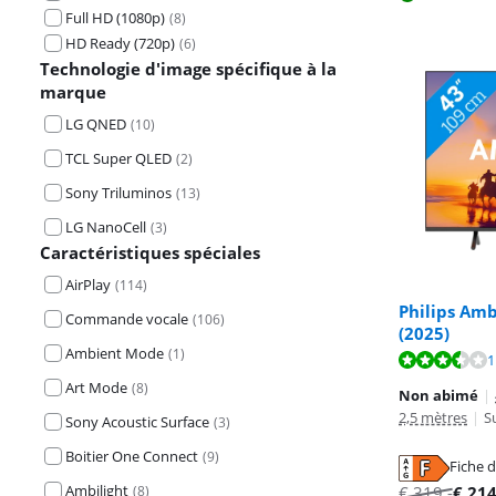
Full HD (1080p)
(
8
)
HD Ready (720p)
(
6
)
Technologie d'image spécifique à la
marque
LG QNED
(
10
)
TCL Super QLED
(
2
)
Sony Triluminos
(
13
)
LG NanoCell
(
3
)
Caractéristiques spéciales
AirPlay
(
114
)
Philips Amb
Commande vocale
(
106
)
(2025)
La note est de 
La note est de 
Ambient Mode
(
1
)
La note est de 
1
Art Mode
(
8
)
Non abimé
|
2,5 mètres
|
S
Sony Acoustic Surface
(
3
)
Boitier One Connect
(
9
)
Fiche d
s'ouvre dans u
s'ouvre dans u
s'ouvre dans u
Ambilight
(
8
)
€
319
,-
€
21