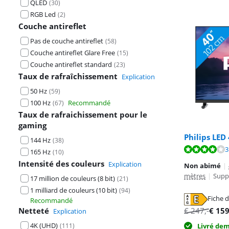
QLED
(
30
)
RGB Led
(
2
)
Couche antireflet
Pas de couche antireflet
(
58
)
Couche antireflet Glare Free
(
15
)
Couche antireflet standard
(
23
)
Taux de rafraîchissement
Explication
50 Hz
(
59
)
100 Hz
Recommandé
(
67
)
Taux de rafraichissement pour le
gaming
Philips LED
144 Hz
(
38
)
La note est de 
La note est de 
La note est de 
3
165 Hz
(
10
)
Intensité des couleurs
Explication
Non abimé
|
mètres
|
Supp
17 million de couleurs (8 bit)
(
21
)
1 milliard de couleurs (10 bit)
(
94
)
Fiche d
Recommandé
s'ouvre dans u
s'ouvre dans u
s'ouvre dans u
Netteté
€
247
,-
€
15
Explication
4K (UHD)
(
111
)
Livré de