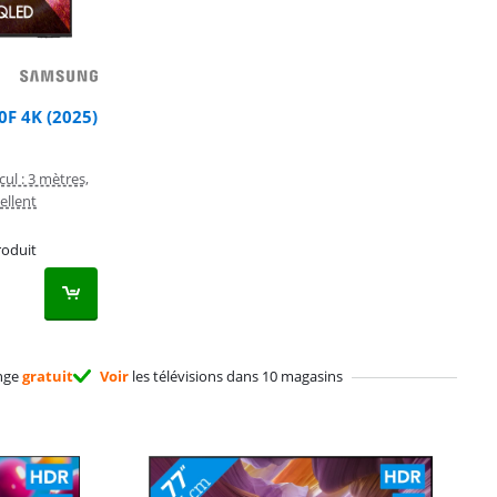
F 4K (2025)
cul : 3 mètres,
ellent
roduit
nge
gratuit
Voir
les télévisions dans 10 magasins