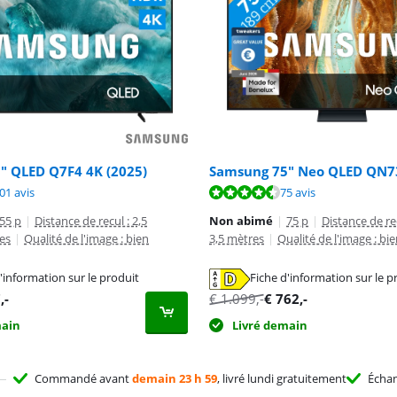
" QLED Q7F4 4K (2025)
Samsung 75" Neo QLED QN73
9,0 sur 10, basée sur 101 avis.
9,0 sur 10, basée sur 75 avis.
8,1 sur 10, basée sur 24 avis.
01 avis
75 avis
55 p
|
Distance de recul : 2,5
Non abimé
|
75 p
|
Distance de re
es
|
Qualité de l'image : bien
3,5 mètres
|
Qualité de l'image : bi
'information sur le produit
Fiche d'information sur le p
n nouvel onglet
n nouvel onglet
n nouvel onglet
7
,-
€
1.099
,-
€
762
,-
main
Livré demain
Commandé avant
demain 23 h 59
, livré lundi gratuitement
Écha