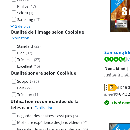
Philips
(
17
)
Salora
(
1
)
Samsung
(
47
)
2 de plus
Qualité de l'image selon Coolblue
Explication
Standard
(
22
)
Samsung 55
Bien
(
37
)
La note est de 
La note est de 
La note est de 
7
Très bien
(
27
)
Excellent
(
15
)
Non abimé
|
Qualité sonore selon Coolblue
mètres, 3 mètr
Support
(
85
)
Fiche d
Bon
(
29
)
s'ouvre dans u
s'ouvre dans u
s'ouvre dans u
€
699
,-
€
43
Très bon
(
11
)
Utilisation recommandée de la
Livré de
télévision
Explication
Regarder des chaines classiques
(
24
)
Meilleure expérience des jeux vidéos
(
46
)
Regarder du sport de façon optimale
(
55
)