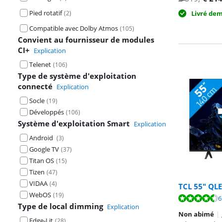
Pied rotatif
(
2
)
Livré de
Compatible avec Dolby Atmos
(
105
)
Convient au fournisseur de modules
CI+
Explication
Telenet
(
106
)
Type de système d'exploitation
connecté
Explication
Socle
(
19
)
Développés
(
106
)
Système d'exploitation Smart
Explication
Android
(
3
)
Google TV
(
37
)
Titan OS
(
15
)
Tizen
(
47
)
VIDAA
(
4
)
TCL 55" QLE
WebOS
(
19
)
La note est de 
La note est de 
La note est de 
6
Type de local dimming
Explication
Non abimé
|
Edge-Lit
(
28
)