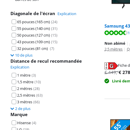
Diagonale de l'écran
Explication
65 pouces (165 cm)
(
24
)
Samsung 43
55 pouces (140 cm)
(
31
)
La note est de 
1
50 pouces (127 cm)
(
15
)
La note est de 
43 pouces (109 cm)
(
15
)
Non abimé
|
32 pouces (81 cm)
(
7
)
2,5 mètres
|
Q
10 de plus
Distance de recul recommandée
Fiche d
Explication
s'ouvre dans u
s'ouvre dans u
€
449
,-
€
27
1 mètre
(
3
)
Livré de
1,5 mètre
(
10
)
2 mètres
(
28
)
2,5 mètres
(
63
)
3 mètres
(
66
)
2 de plus
Marque
Hisense
(
4
)
LG
(
19
)