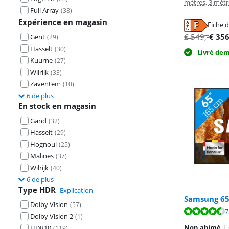
mètres, 3 mètr
Full Array
(
38
)
Expérience en magasin
Fiche d
s'ouvre dans u
s'ouvre dans u
s'ouvre dans u
€
549
,-
€
35
Gent
(
29
)
Hasselt
(
30
)
Livré de
Kuurne
(
27
)
Wilrijk
(
33
)
Zaventem
(
10
)
6 de plus
En stock en magasin
Gand
(
32
)
Hasselt
(
29
)
Hognoul
(
25
)
Malines
(
37
)
Wilrijk
(
40
)
6 de plus
Type HDR
Explication
Samsung 65
Dolby Vision
(
57
)
La note est de 
La note est de 
La note est de 
7
Dolby Vision 2
(
1
)
Non abimé
|
HDR10
(
119
)