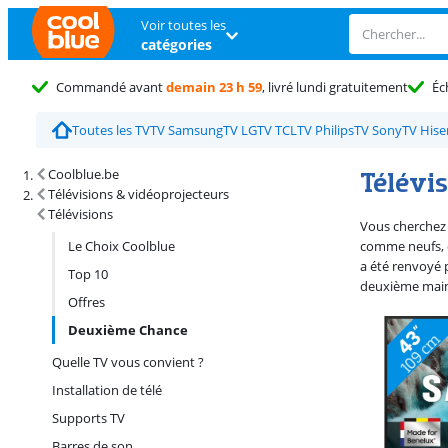
Voir toutes les
catégories
Commandé avant
demain 23 h 59
, livré lundi gratuitement
Éc
Toutes les TV
TV Samsung
TV LG
TV TCL
TV Philips
TV Sony
TV Hise
Résultats de recherche et tri
Télévi
Coolblue.be
Télévisions & vidéoprojecteurs
Télévisions
Vous cherchez 
Le Choix Coolblue
comme neufs, d
a été renvoyé 
Top 10
deuxième mai
Offres
Deuxième Chance
Quelle TV vous convient ?
Installation de télé
Supports TV
Barres de son