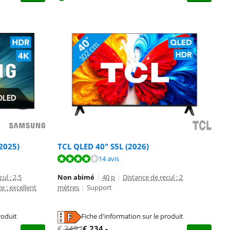
2025)
TCL QLED 40" S5L (2026)
14 avis
ul : 2,5
Non abimé
|
40 p
|
Distance de recul : 2
e : excellent
mètres
|
Support
roduit
Fiche d'information sur le produit
€
349
,-
€
234
,-