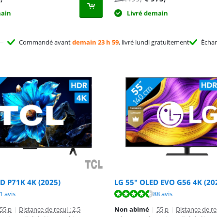
main
Livré demain
Commandé avant
demain 23 h 59
, livré lundi gratuitement
Écha
D P71K 4K (2025)
LG 55" OLED EVO G56 4K (20
8,6 sur 10, basée sur 61 avis.
9,2 sur 10, basée sur 88 avis.
8,7 sur 10, basée sur 88 avis.
1 avis
88 avis
55 p
|
Distance de recul : 2,5
Non abimé
|
55 p
|
Distance de rec