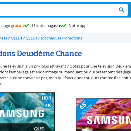
hange
gratuit
11 vrais magasins
Notre appli
nse
TV OLED
TV QLED
TV écochèques
Promotions
sions Deuxième Chance
une télévision à un prix plus attrayant ? Optez pour une télévision Deuxièm
ont l'emballage est endommagé ou manquant ou qui présentent des (légères) tr
parce qu'il ne convenait pas, mais qui fonctionne toujours comme il se do
n.