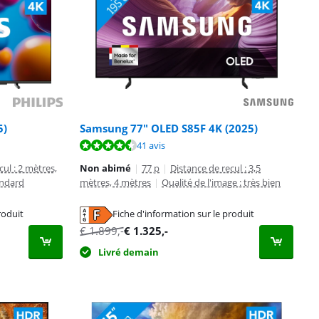
5)
Samsung 77" OLED S85F 4K (2025)
41 avis
cul : 2 mètres,
Non abimé
|
77 p
|
Distance de recul : 3,5
andard
mètres, 4 mètres
|
Qualité de l'image : très bien
roduit
Fiche d'information sur le produit
€
1.899
,-
€
1.325
,-
Livré demain