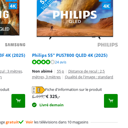
F 4K (2025)
Philips 55" PUS7800 QLED 4K (2025)
24 avis
cul : 3 mètres,
Non abimé
|
55 p
|
Distance de recul : 2,5
en
mètres, 3 mètres
|
Qualité de l'image : standard
roduit
Fiche d'information sur le produit
€
499
,-
€
325
,-
Livré demain
nge
gratuit
Voir
les télévisions dans 10 magasins