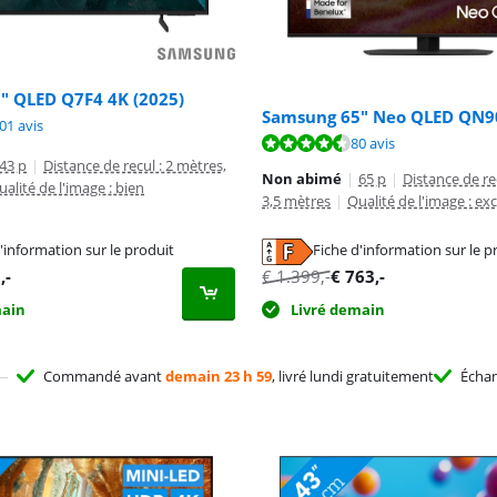
" QLED Q7F4 4K (2025)
Samsung 65" Neo QLED QN90
9,0 sur 10, basée sur 101 avis.
01 avis
8,9 sur 10, basée sur 80 avis.
80 avis
43 p
|
Distance de recul : 2 mètres,
Non abimé
|
65 p
|
Distance de re
ualité de l'image : bien
3,5 mètres
|
Qualité de l'image : exc
'information sur le produit
Fiche d'information sur le p
n nouvel onglet
n nouvel onglet
8
,-
€
1.399
,-
€
763
,-
main
Livré demain
Commandé avant
demain 23 h 59
, livré lundi gratuitement
Écha