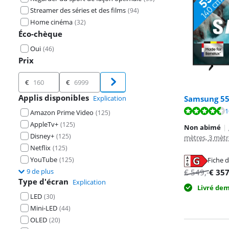
Streamer des séries et des films
(
94
)
Home cinéma
(
32
)
Éco-chèque
Oui
(
46
)
Prix
Prix
€
€
Applis disponibles
Explication
Samsung 55
La note est de 
La note est de 
La note est de 
1
Amazon Prime Video
(
125
)
AppleTv+
(
125
)
Non abimé
|
Disney+
(
125
)
mètres, 3 mètr
Netflix
(
125
)
YouTube
(
125
)
Fiche d
s'ouvre dans u
s'ouvre dans u
s'ouvre dans u
9 de plus
€
549
,-
€
35
Type d'écran
Explication
Livré de
LED
(
30
)
Mini-LED
(
44
)
OLED
(
20
)