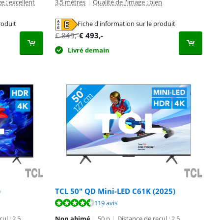
e : excellent
3,5 mètres
|
Qualité de l'image : bien
roduit
Fiche d'information sur le produit
€
849
,-
€
493
,-
Livré demain
)
TCL 50" QD Mini-LED C61K (2025)
119 avis
ul : 2,5
Non abimé
|
50 p
|
Distance de recul : 2,5