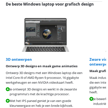
De beste Windows laptop voor grafisch design
3D ontwerpen
Zware vid
ontwerpe
Ontwerp 3D designs en maak game animaties
Maak grafis
Ontwerp 3D designs met een Windows laptop die een
Intel Core i9 of AMD Ryzen 9 processor, 16 gigabyte
Maak indust
werkgeheugen en een NVIDIA videokaart heeft.
die een Intel
gigabyte we
Je ontwerpt 3D designs en werkt in de zwaarste
heeft.
programma's met de krachtige processor.
Je bewerk
Met het IPS paneel geniet je van een goede
industriël
kleurweergave en heb je een brede kijkhoek.