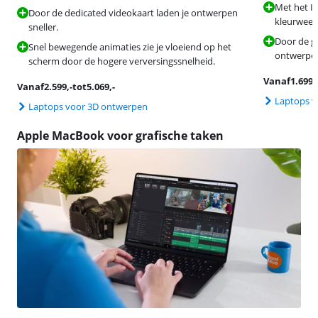
Met het IP
Door de dedicated videokaart laden je ontwerpen
kleurweerg
sneller.
Door de gr
Snel bewegende animaties zie je vloeiend op het
ontwerpen
scherm door de hogere verversingssnelheid.
Vanaf
1.699
,
Vanaf
2.599
,-
tot
5.069
,-
Laptops v
Laptops voor 3D ontwerpen
Apple MacBook voor grafische taken