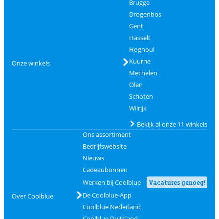
Brugge
Drogenbos
Gent
Hasselt
Hognoul
Kuurne
Onze winkels
Mechelen
Olen
Schoten
Wilrijk
Bekijk al onze 11 winkels
Ons assortiment
Bedrijfswebsite
Nieuws
Cadeaubonnen
Werken bij Coolblue
Vacatures genoeg!
De Coolblue-App
Over Coolblue
Coolblue Nederland
Coolblue Duitsland