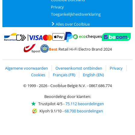
Privacy
Toegankelijkheidsverklaring
Alles over Coolblue
Betalen met MasterCard en Visa via ClickToPay
Betalen met Ecocheques
Betalen met Bancontact
Betalen met ApplePay
Webshop Trustmar
Betalen met PayPal
Best
Retail Hi-Fi Electro Brand 2024
Trustprofile van Coolblue
Verzending en bezorging met bPost
Algemene voorwaarden
Overeenkomst ontbinden
Privacy
Cookies
Français (FR)
English (EN)
© 1999 - 2026 - Coolblue België N.V. - 0867.686.774
Beoordeling door klanten:
Trustpilot 4/5
-
75.112 beoordelingen
Kiyoh 9.1/10
-
68.700 beoordelingen