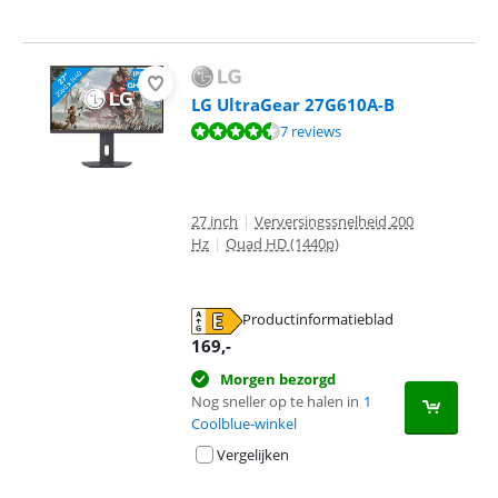
LG UltraGear 27G610A-B
Beoordeling is 9,2 van de 10, gebaseerd op 7 reviews.
7 reviews
27 inch
|
Verversingssnelheid 200
Hz
|
Quad HD (1440p)
Productinformatieblad
opent in nieuw tabblad
169
,-
Morgen bezorgd
Nog sneller op te halen in
1
Coolblue-winkel
Vergelijken