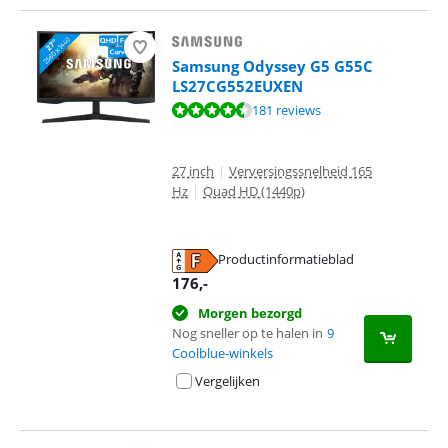
Samsung Odyssey G5 G55C
LS27CG552EUXEN
Beoordeling is 9,0 van de 10, gebaseerd op 181 reviews.
181 reviews
27 inch
|
Verversingssnelheid 165
Hz
|
Quad HD (1440p)
Productinformatieblad
opent in nieuw tabblad
176
,-
Morgen bezorgd
Nog sneller op te halen in
9
Coolblue-winkels
Vergelijken