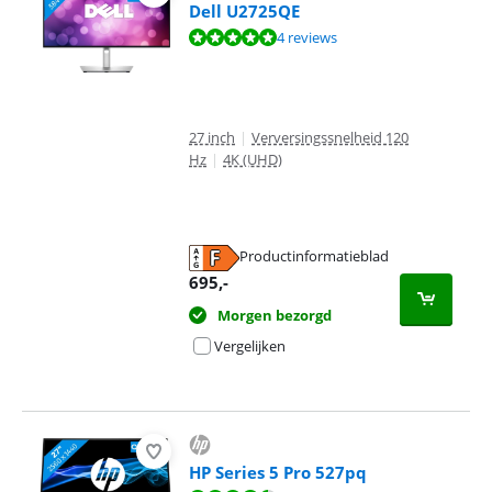
Dell U2725QE
Beoordeling is 9,9 van de 10, gebaseerd op 4 reviews.
4 reviews
27 inch
|
Verversingssnelheid 120
Hz
|
4K (UHD)
Productinformatieblad
opent in nieuw tabblad
695
,-
Morgen bezorgd
Vergelijken
HP Series 5 Pro 527pq