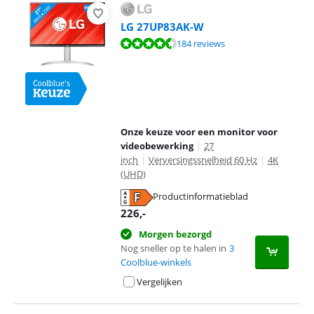
LG 27UP83AK-W
Beoordeling is 9,0 van de 10, gebaseerd op 184 reviews.
184 reviews
Onze keuze voor een monitor voor
videobewerking
|
27
inch
|
Verversingssnelheid 60 Hz
|
4K
(UHD)
Productinformatieblad
opent in nieuw tabblad
226
,-
Morgen bezorgd
Nog sneller op te halen in
3
Coolblue-winkels
Vergelijken