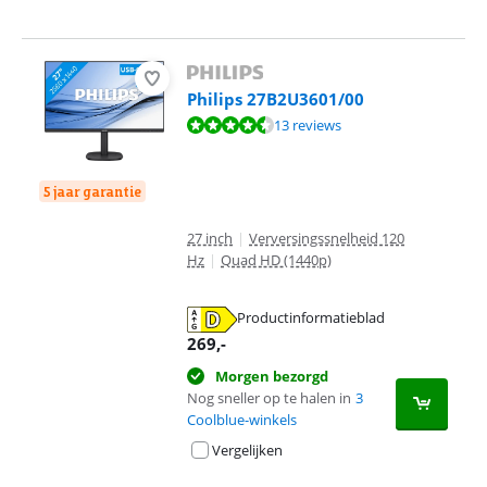
Philips 27B2U3601/00
Beoordeling is 8,9 van de 10, gebaseerd op 13 reviews.
13 reviews
5 jaar garantie
27 inch
|
Verversingssnelheid 120
Hz
|
Quad HD (1440p)
Productinformatieblad
opent in nieuw tabblad
269
,-
Morgen bezorgd
Nog sneller op te halen in
3
Coolblue-winkels
Vergelijken