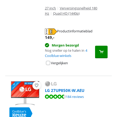
27 inch
|
Verversingssnelheid 180
Hz
|
Quad HD (1440p)
Productinformatieblad
opent in nieuw tabblad
149
,-
Morgen bezorgd
Nog sneller op te halen in
4
Coolblue-winkels
Vergelijken
LG 27UP850K-W.AEU
Beoordeling is 9,0 van de 10, gebaseerd op 184 reviews.
184 reviews