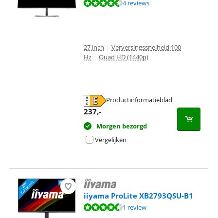
Beoordeling is 9,3 van de 10, gebaseerd op 4 reviews.
4 reviews
27 inch
|
Verversingssnelheid 100
Hz
|
Quad HD (1440p)
Productinformatieblad
opent in nieuw tabblad
237
,-
Morgen bezorgd
Vergelijken
iiyama ProLite XB2793QSU-B1
Beoordeling is 9,2 van de 10, gebaseerd op 1 review.
1 review