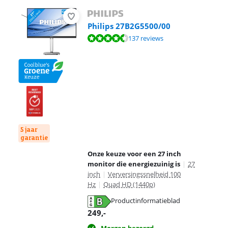
Philips 27B2G5500/00
Beoordeling is 8,9 van de 10, gebaseerd op 137 reviews.
137 reviews
5 jaar
garantie
Onze keuze voor een 27 inch
monitor die energiezuinig is
|
27
inch
|
Verversingssnelheid 100
Hz
|
Quad HD (1440p)
Productinformatieblad
opent in nieuw tabblad
249
,-