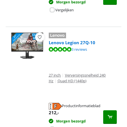
Morgen bezorgd
Vergelijken
Lenovo Legion 27Q-10
Beoordeling is 9,7 van de 10, gebaseerd op 3 reviews.
3 reviews
27 inch
|
Verversingssnelheid 240
Hz
|
Quad HD (1440p)
Productinformatieblad
opent in nieuw tabblad
212
,-
Morgen bezorgd