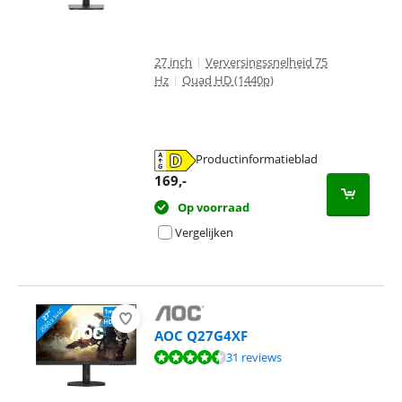
27 inch
|
Verversingssnelheid 75
Hz
|
Quad HD (1440p)
Productinformatieblad
opent in nieuw tabblad
169
,-
Op voorraad
Vergelijken
AOC Q27G4XF
Beoordeling is 9,3 van de 10, gebaseerd op 31 reviews.
31 reviews