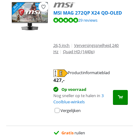
MSI MAG 272QP X24 QD-OLED
Beoordeling is 9,5 van de 10, gebaseerd op 29 reviews.
29 reviews
26,5 inch
|
Verversingssnelheid 240
Hz
|
Quad HD (1440p)
Productinformatieblad
opent in nieuw tabblad
427
,-
Op voorraad
Nog sneller op te halen in
3
Coolblue-winkels
Vergelijken
Gratis
ruilen