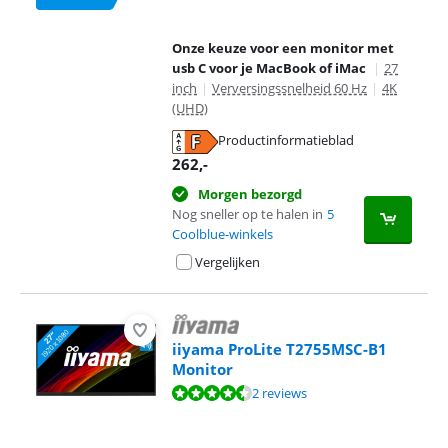
Onze keuze voor een monitor met
usb C voor je MacBook of iMac
|
27
inch
|
Verversingssnelheid 60 Hz
|
4K
(UHD)
Productinformatieblad
opent in nieuw tabblad
262
,-
Morgen bezorgd
Nog sneller op te halen in
5
Coolblue-winkels
Vergelijken
iiyama ProLite T2755MSC-B1
Monitor
Beoordeling is 9,2 van de 10, gebaseerd op 2 reviews.
2 reviews