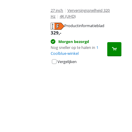
27 inch
|
Verversingssnelheid 320
Hz
|
4K (UHD)
Productinformatieblad
opent in nieuw tabblad
329
,-
Morgen bezorgd
Nog sneller op te halen in
1
Coolblue-winkel
Vergelijken
Advertentie