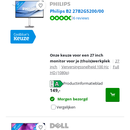
Philips B2 27B2G5200/00
Beoordeling is 9,0 van de 10, gebaseerd op 6 reviews.
6 reviews
Onze keuze voor een 27 inch
monitor voor je (thuis)werkplek
|
27
inch
|
Verversingssnelheid 100 Hz
|
Full
HD (1080p)
Productinformatieblad
opent in nieuw tabblad
149
,-
Morgen bezorgd
Vergelijken