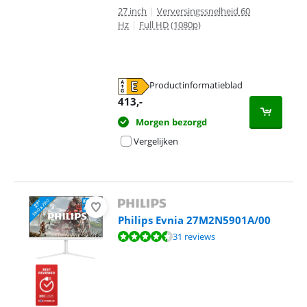
27 inch
|
Verversingssnelheid 60
Hz
|
Full HD (1080p)
Productinformatieblad
opent in nieuw tabblad
413
,-
Morgen bezorgd
Vergelijken
Philips Evnia 27M2N5901A/00
Beoordeling is 8,8 van de 10, gebaseerd op 31 reviews.
31 reviews