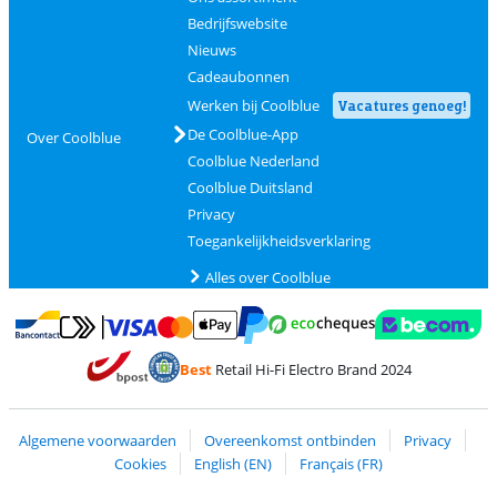
Bedrijfswebsite
Nieuws
Cadeaubonnen
Werken bij Coolblue
Vacatures genoeg!
De Coolblue-App
Over Coolblue
Coolblue Nederland
Coolblue Duitsland
Privacy
Toegankelijkheidsverklaring
Alles over Coolblue
Betalen met MasterCard en Visa via ClickToPay
Betalen met Ecocheques
Betalen met Bancontact
Betalen met ApplePay
Webshop Trustmar
Betalen met PayPal
Best
Retail Hi-Fi Electro Brand 2024
Trustprofile van Coolblue
Verzending en bezorging met bPost
Algemene voorwaarden
Overeenkomst ontbinden
Privacy
Cookies
English (EN)
Français (FR)