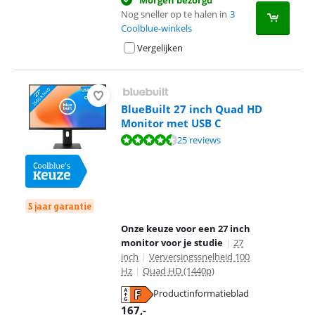
Morgen bezorgd
Nog sneller op te halen in
3
Coolblue-winkels
Vergelijken
BlueBuilt 27 inch Quad HD
Monitor met USB C
Beoordeling is 8,7 van de 10, gebaseerd op 25 reviews.
25 reviews
5 jaar garantie
Onze keuze voor een 27 inch
monitor voor je studie
|
27
inch
|
Verversingssnelheid 100
Hz
|
Quad HD (1440p)
Productinformatieblad
opent in nieuw tabblad
167
,-