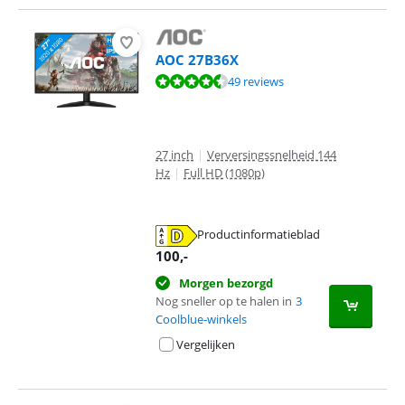
AOC 27B36X
Beoordeling is 9,3 van de 10, gebaseerd op 49 reviews.
49 reviews
27 inch
|
Verversingssnelheid 144
Hz
|
Full HD (1080p)
Productinformatieblad
opent in nieuw tabblad
100
,-
Morgen bezorgd
Nog sneller op te halen in
3
Coolblue-winkels
Vergelijken