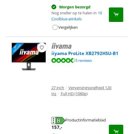
Morgen bezorgd
Nog sneller op te halen in
10
Coolblue-winkels
Vergelijken
iiyama ProLite XB2792HSU-B1
Beoordeling is 9,0 van de 10, gebaseerd op 5 reviews.
5 reviews
27 inch
|
Verversingssnelheid 120
Hz
|
Full HD (1080p)
Productinformatieblad
opent in nieuw tabblad
157
,-