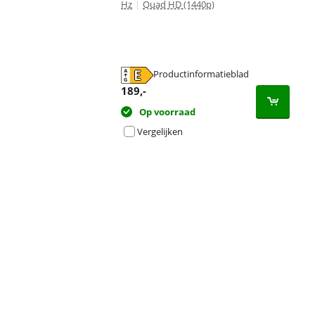
Hz
|
Quad HD (1440p)
Productinformatieblad
opent in nieuw tabblad
189
,-
Op voorraad
Vergelijken
Advertentie