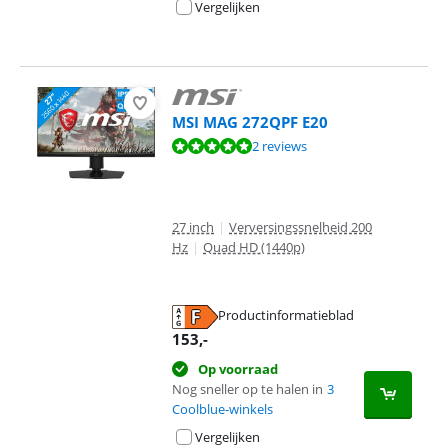
Vergelijken
MSI MAG 272QPF E20
Beoordeling is 9,6 van de 10, gebaseerd op 2 reviews.
2 reviews
27 inch
|
Verversingssnelheid 200
Hz
|
Quad HD (1440p)
Productinformatieblad
opent in nieuw tabblad
153
,-
Op voorraad
Nog sneller op te halen in
3
Coolblue-winkels
Vergelijken