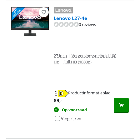
Lenovo L27-4e
0 reviews
27 inch
|
Verversingssnelheid 100
Hz
|
Full HD (1080p)
Productinformatieblad
opent in nieuw tabblad
89
,-
Op voorraad
Vergelijken