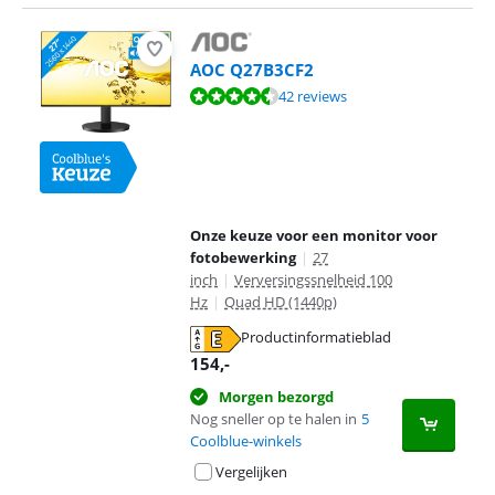
AOC Q27B3CF2
Beoordeling is 8,5 van de 10, gebaseerd op 42 reviews.
42 reviews
Onze keuze voor een monitor voor
fotobewerking
|
27
inch
|
Verversingssnelheid 100
Hz
|
Quad HD (1440p)
Productinformatieblad
opent in nieuw tabblad
154
,-
Morgen bezorgd
Nog sneller op te halen in
5
Coolblue-winkels
Vergelijken