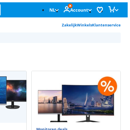
NL
Account
Zakelijk
Winkels
Klantenservice
Monitoren deals