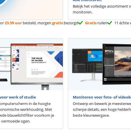
Bekijk het volledige assortiment 
monitoren.
or
23.59 uur
besteld, morgen
gratis
bezorgd
Gratis
ruilen
11 échte 
voor werk of studie
Monitoren voor foto- of video
 computerscherm in de hoogte
Ontwerp en bewerk je meesterw
gonomische werkhouding. Met
scherpe details, een hoge helderh
de blauwlichtfilter voorkom je
beste kleurweergave.
n vermoeide ogen.