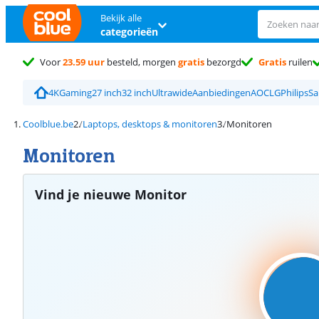
Bekijk alle
categorieën
Voor
23.59 uur
besteld, morgen
gratis
bezorgd
Gratis
ruilen
4K
Gaming
27 inch
32 inch
Ultrawide
Aanbiedingen
AOC
LG
Philips
S
Coolblue.be
Laptops, desktops & monitoren
Monitoren
Monitoren
Vind je nieuwe Monitor