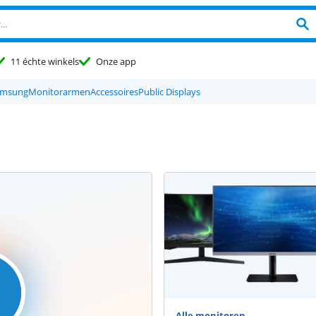
11 échte winkels
Onze app
amsung
Monitorarmen
Accessoires
Public Displays
Alle monitoren