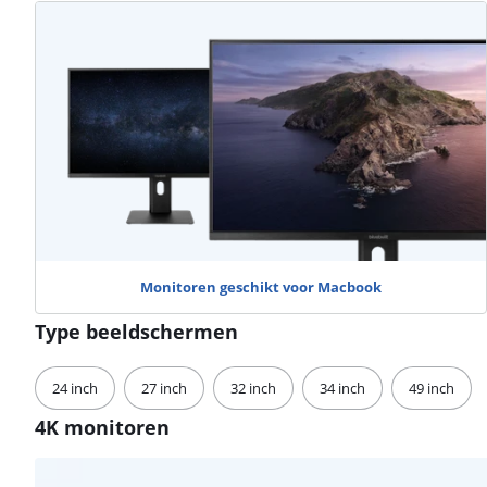
Monitoren geschikt voor Macbook
Type beeldschermen
24 inch
27 inch
32 inch
34 inch
49 inch
4K monitoren