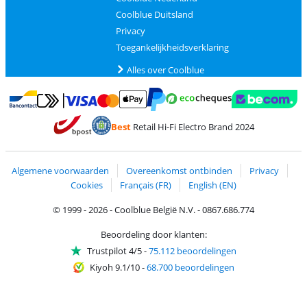
Coolblue Duitsland
Privacy
Toegankelijkheidsverklaring
Alles over Coolblue
Betalen met MasterCard en Visa via ClickToPay
Betalen met Ecocheques
Betalen met Bancontact
Betalen met ApplePay
Webshop Trustmar
Betalen met PayPal
Best
Retail Hi-Fi Electro Brand 2024
Trustprofile van Coolblue
Verzending en bezorging met bPost
Algemene voorwaarden
Overeenkomst ontbinden
Privacy
Cookies
Français (FR)
English (EN)
© 1999 - 2026 - Coolblue België N.V. - 0867.686.774
Beoordeling door klanten:
Trustpilot 4/5
-
75.112 beoordelingen
Kiyoh 9.1/10
-
68.700 beoordelingen