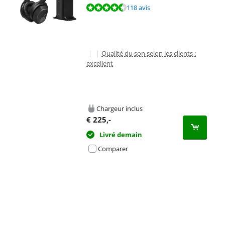
La note est de 9,1 sur 10, basée sur 118 avis.
118 avis
|
|
Qualité du son selon les clients :
excellent
Chargeur inclus
€
225
,-
Livré demain
Comparer
Advertentie