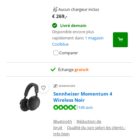
Aucun chargeur inclus
€
269
,-
Livré demain
Disponible encore plus
rapidement dans
1 magasin
Coolblue
Comparer
Échange
gratuit
Sennheiser Momentum 4
Wireless Noir
La note est de 8,8 sur 10, basée sur 149 avis.
149 avis
Bluetooth
|
Réduction de
bruit
|
Qualité du son selon les clients :
très bien