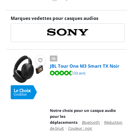
Marques vedettes pour casques audios
JBL Tour One M3 Smart TX Noir
La note est de 9,0 sur 10, basée sur 33 avis.
33 avis
Notre choix pour un casque audio
pour les
déplacements
|
Bluetooth
|
Réduction
de bruit
|
Couleur : noir