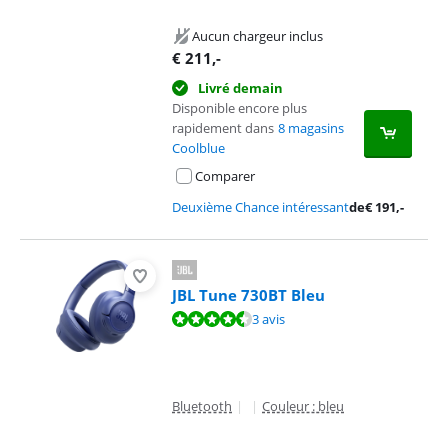
Aucun chargeur inclus
€
211
,-
Livré demain
Disponible encore plus
rapidement dans
8 magasins
Coolblue
Comparer
Deuxième Chance intéressant
de
€
191
,-
JBL Tune 730BT Bleu
La note est de 8,9 sur 10, basée sur 3 avis.
3 avis
Bluetooth
|
|
Couleur : bleu