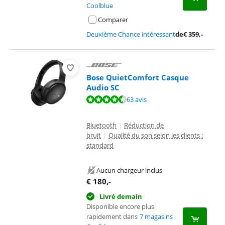
Coolblue
Comparer
Deuxième Chance intéressant
de
€
359
,-
Bose QuietComfort Casque
Audio SC
La note est de 8,7 sur 10, basée sur 63 avis.
63 avis
Bluetooth
|
Réduction de
bruit
|
Qualité du son selon les clients :
standard
Aucun chargeur inclus
€
180
,-
Livré demain
Disponible encore plus
rapidement dans
7 magasins