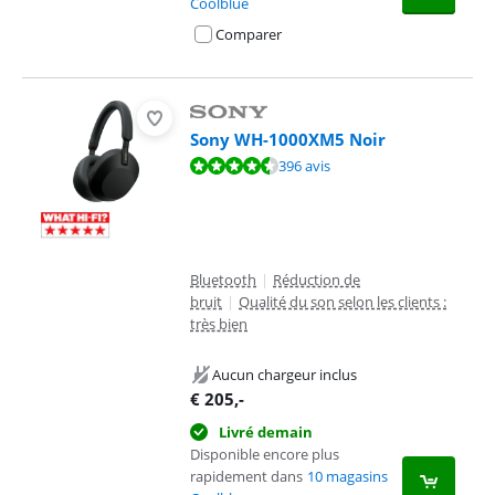
Coolblue
Comparer
Sony WH-1000XM5 Noir
La note est de 8,8 sur 10, basée sur 396 avis.
396 avis
Bluetooth
|
Réduction de
bruit
|
Qualité du son selon les clients :
très bien
Aucun chargeur inclus
€
205
,-
Livré demain
Disponible encore plus
rapidement dans
10 magasins