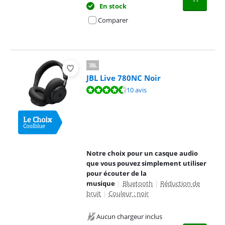
En stock
Comparer
JBL Live 780NC Noir
La note est de 9,2 sur 10, basée sur 10 avis.
10 avis
Notre choix pour un casque audio
que vous pouvez simplement utiliser
pour écouter de la
musique
|
Bluetooth
|
Réduction de
bruit
|
Couleur : noir
Aucun chargeur inclus