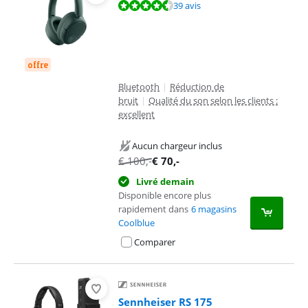
La note est de 9,0 sur 10, basée sur 39 avis.
39 avis
offre
Bluetooth
|
Réduction de
bruit
|
Qualité du son selon les clients :
excellent
Aucun chargeur inclus
€
100
,-
€
70
,-
Livré demain
Disponible encore plus
rapidement dans
6 magasins
Coolblue
Comparer
Sennheiser RS 175