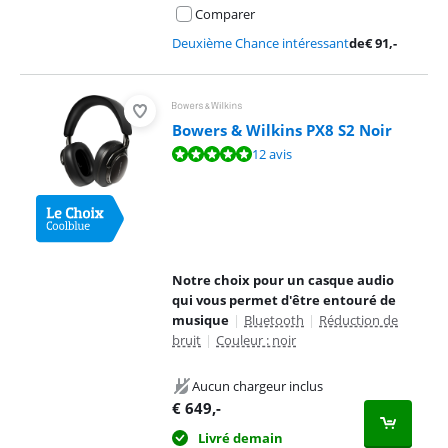
Comparer
Deuxième Chance intéressant
de
€
91
,-
Bowers & Wilkins PX8 S2 Noir
La note est de 9,5 sur 10, basée sur 12 avis.
12 avis
Notre choix pour un casque audio
qui vous permet d'être entouré de
musique
|
Bluetooth
|
Réduction de
bruit
|
Couleur : noir
Aucun chargeur inclus
€
649
,-
Livré demain