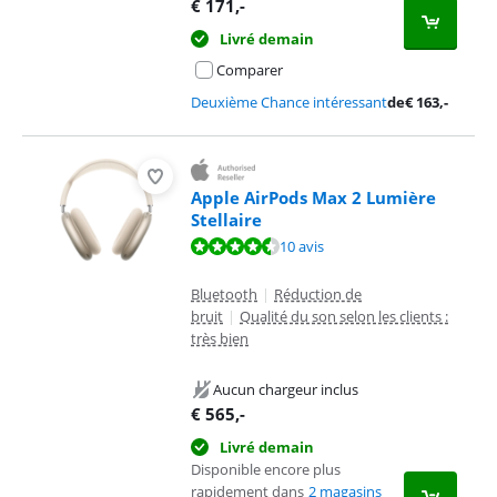
€
171
,-
Livré demain
Comparer
Deuxième Chance intéressant
de
€
163
,-
Apple AirPods Max 2 Lumière
Stellaire
La note est de 9,3 sur 10, basée sur 10 avis.
10 avis
Bluetooth
|
Réduction de
bruit
|
Qualité du son selon les clients :
très bien
Aucun chargeur inclus
€
565
,-
Livré demain
Disponible encore plus
rapidement dans
2 magasins