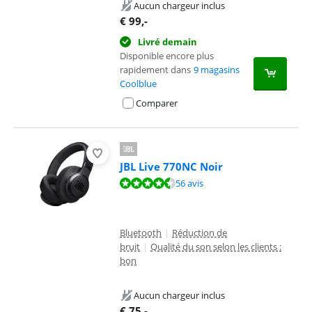
Aucun chargeur inclus
€
99
,-
Livré demain
Disponible encore plus
rapidement dans
9 magasins
Coolblue
Comparer
JBL Live 770NC Noir
La note est de 8,7 sur 10, basée sur 56 avis.
56 avis
Bluetooth
|
Réduction de
bruit
|
Qualité du son selon les clients :
bon
Aucun chargeur inclus
€
75
,-