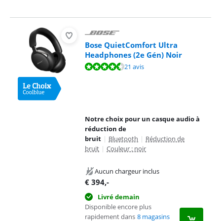
Bose QuietComfort Ultra
Headphones (2e Gén) Noir
La note est de 9,0 sur 10, basée sur 21 avis.
21 avis
Notre choix pour un casque audio à
réduction de
bruit
|
Bluetooth
|
Réduction de
bruit
|
Couleur : noir
Aucun chargeur inclus
€
394
,-
Livré demain
Disponible encore plus
rapidement dans
8 magasins