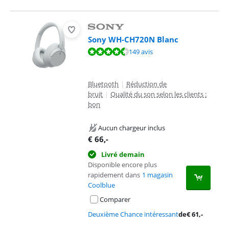
Sony WH-CH720N Blanc
La note est de 8,5 sur 10, basée sur 149 avis.
149 avis
Bluetooth
|
Réduction de
bruit
|
Qualité du son selon les clients :
bon
Aucun chargeur inclus
€
66
,-
Livré demain
Disponible encore plus
rapidement dans
1 magasin
Coolblue
Comparer
Deuxième Chance intéressant
de
€
61
,-