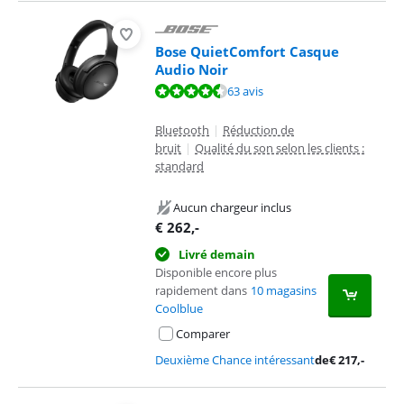
Bose QuietComfort Casque
Audio Noir
La note est de 8,7 sur 10, basée sur 63 avis.
63 avis
Bluetooth
|
Réduction de
bruit
|
Qualité du son selon les clients :
standard
Aucun chargeur inclus
€
262
,-
Livré demain
Disponible encore plus
rapidement dans
10 magasins
Coolblue
Comparer
Deuxième Chance intéressant
de
€
217
,-