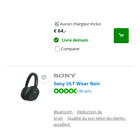
Aucun chargeur inclus
€
64
,-
Livré demain
Comparer
Sony ULT Wear Noir
La note est de 8,8 sur 10, basée sur 46 avis.
46 avis
Bluetooth
|
Réduction de
bruit
|
Qualité du son selon les clients :
excellent