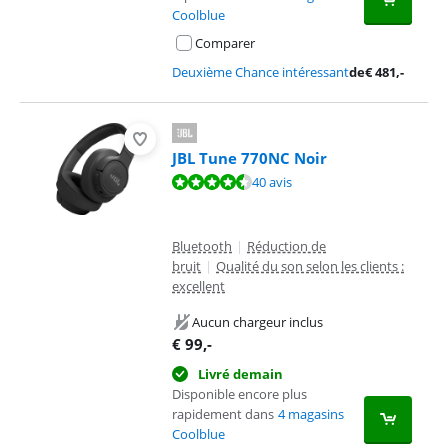
Coolblue
Comparer
Deuxième Chance intéressant
de
€
481
,-
JBL Tune 770NC Noir
La note est de 8,7 sur 10, basée sur 40 avis.
40 avis
Bluetooth
|
Réduction de
bruit
|
Qualité du son selon les clients :
excellent
Aucun chargeur inclus
€
99
,-
Livré demain
Disponible encore plus
rapidement dans
4 magasins
Coolblue