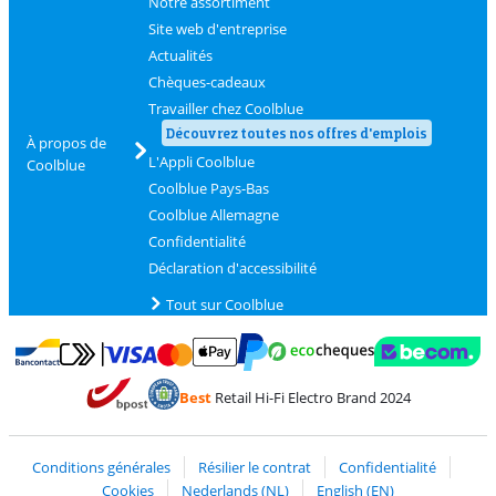
Notre assortiment
Site web d'entreprise
Actualités
Chèques-cadeaux
Travailler chez Coolblue
Découvrez toutes nos offres d'emplois
À propos de
L'Appli Coolblue
Coolblue
Coolblue Pays-Bas
Coolblue Allemagne
Confidentialité
Déclaration d'accessibilité
Tout sur Coolblue
Payer avec MasterCard et Visa via ClickToPay
Payer avec des écochèques
Payer avec Bancontact
Payer avec ApplePay
Webshop Trustmark 
Payer avec PayPal
Best
Retail Hi-Fi Electro Brand 2024
Trustprofile de Coolblue
Expédition et livraison avec bPost
Conditions générales
Résilier le contrat
Confidentialité
Cookies
Nederlands (NL)
English (EN)