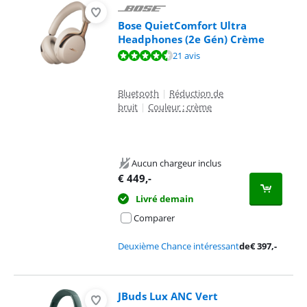
Bose QuietComfort Ultra
Headphones (2e Gén) Crème
La note est de 9,0 sur 10, basée sur 21 avis.
21 avis
Bluetooth
|
Réduction de
bruit
|
Couleur : crème
Aucun chargeur inclus
€
449
,-
Livré demain
Comparer
Deuxième Chance intéressant
de
€
397
,-
JBuds Lux ANC Vert