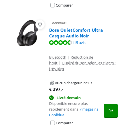
Comparer
Bose QuietComfort Ultra
Casque Audio Noir
La note est de 8,5 sur 10, basée sur 115 avis.
115 avis
Bluetooth
|
Réduction de
bruit
|
Qualité du son selon les clients :
très bien
Aucun chargeur inclus
€
397
,-
Livré demain
Disponible encore plus
rapidement dans
7 magasins
Coolblue
Comparer