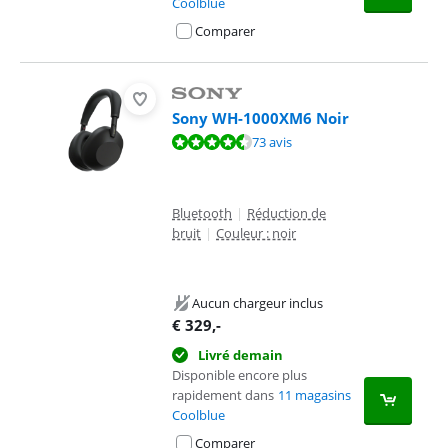
Coolblue
Comparer
Sony WH-1000XM6 Noir
La note est de 8,6 sur 10, basée sur 73 avis.
73 avis
Bluetooth
|
Réduction de
bruit
|
Couleur : noir
Aucun chargeur inclus
€
329
,-
Livré demain
Disponible encore plus
rapidement dans
11 magasins
Coolblue
Comparer