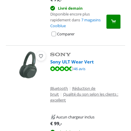
Livré demain
Disponible encore plus
rapidement dans
7 magasins
Coolblue
Comparer
Sony ULT Wear Vert
La note est de 8,8 sur 10, basée sur 46 avis.
46 avis
Bluetooth
|
Réduction de
bruit
|
Qualité du son selon les clients :
excellent
Aucun chargeur inclus
€
99
,-