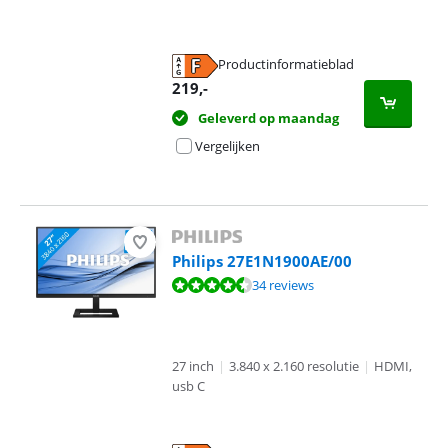
Productinformatieblad
opent in nieuw tabblad
219
,-
Geleverd op maandag
Vergelijken
Philips 27E1N1900AE/00
Beoordeling is 8,8 van de 10, gebaseerd op 34 reviews.
34 reviews
27 inch
|
3.840 x 2.160 resolutie
|
HDMI,
usb C