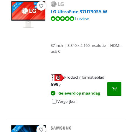
LG UltraFine 37U730SA-W
Beoordeling is 9,6 van de 10, gebaseerd op 1 review.
1 review
37 inch
|
3.840 x 2.160 resolutie
|
HDMI,
usb C
Productinformatieblad
opent in nieuw tabblad
599
,-
Geleverd op maandag
Vergelijken