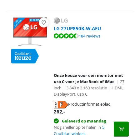
LG 27UP850K-W.AEU
Beoordeling is 9,0 van de 10, gebaseerd op 184 reviews.
184 reviews
Onze keuze voor een monitor met
usb C voor je MacBook of iMac
|
27
inch
|
3.840 x 2.160 resolutie
|
HDMI,
DisplayPort, usb C
Productinformatieblad
opent in nieuw tabblad
262
,-
Geleverd op maandag
Nog sneller op te halen in
5
Coolblue-winkels