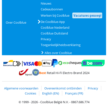
Nieuws
Cadeaubonnen
Werken bij Coolblue
Vacatures genoeg!
De Coolblue-App
Over Coolblue
Coolblue Nederland
Coolblue Duitsland
Privacy
Toegankelijkheidsverklaring
Alles over Coolblue
Betalen met MasterCard en Visa via ClickToPay
Betalen met Ecocheques
Betalen met Bancontact
Betalen met ApplePay
Webshop Trustmar
Betalen met PayPal
Best
Retail Hi-Fi Electro Brand 2024
Trustprofile van Coolblue
Verzending en bezorging met bPost
Algemene voorwaarden
Overeenkomst ontbinden
Privacy
Cookies
English (EN)
Français (FR)
© 1999 - 2026 - Coolblue België N.V. - 0867.686.774