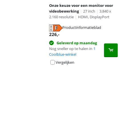
Onze keuze voor een monitor voor
videobewerking
|
27 inch
|
3.840 x
2.160 resolutie
|
HDMI, DisplayPort
Productinformatieblad
opent in nieuw tabblad
226
,-
Geleverd op maandag
Nog sneller op te halen in
1
Coolblue-winkel
Vergelijken
Advertentie