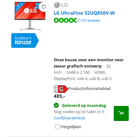
LG UltraFine 32UQ850V-W
Beoordeling is 9,1 van de 10, gebaseerd op 110 reviews.
110 reviews
Onze keuze voor een monitor voor
zwaar grafisch ontwerp
|
32
inch
|
3.840 x 2.160
|
HDMI,
DisplayPort, usb A, usb B, usb C
Productinformatieblad
opent in nieuw tabblad
485
,-
Geleverd op maandag
Nog sneller op te halen in
5
Coolblue-winkels
Vergelijken