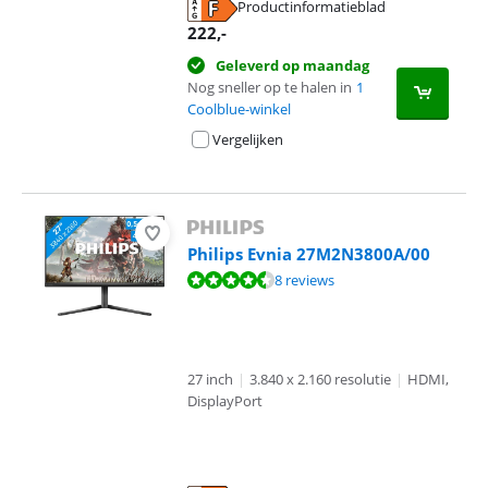
Productinformatieblad
opent in nieuw tabblad
222
,-
Geleverd op maandag
Nog sneller op te halen in
1
Coolblue-winkel
Vergelijken
Philips Evnia 27M2N3800A/00
Beoordeling is 9,2 van de 10, gebaseerd op 8 reviews.
8 reviews
27 inch
|
3.840 x 2.160 resolutie
|
HDMI,
DisplayPort