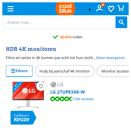
Gratis
ruilen
HDR 4K monitoren
Films en series in 4K komen pas echt tot hun recht op 4K HDR monitoren. Door de hoge resolutie van 3840 pixels breed en 2160 pixels hoog is het beeld haarscherp, ook op grotere monitoren. Door ondersteuning van High Dynamic Range (HDR) spatten de kleuren van je scherm en hebben deze monitoren een hoog contrast en een hoge helderheid.
Meer weergeven
Filters
Hulp bij aanschaf 4K monitor
Monitor accessoi
LG 27UP83AK-W
Beoordeling is 9,0 van de 10, gebaseerd op 184 reviews.
184 reviews