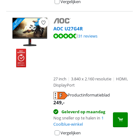
Vergelijken
AOC U27G4R
Beoordeling is 9,3 van de 10, gebaseerd op 31 reviews.
31 reviews
27 inch
|
3.840 x 2.160 resolutie
|
HDMI,
DisplayPort
Productinformatieblad
opent in nieuw tabblad
249
,-
Geleverd op maandag
Nog sneller op te halen in
1
Coolblue-winkel
Vergelijken