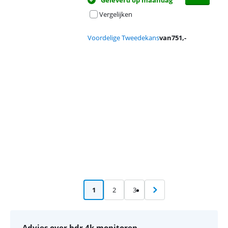
Geleverd op maandag
Vergelijken
Voordelige Tweedekans
van
751
,-
Advertentie
1
2
3
Advies over hdr 4k monitoren