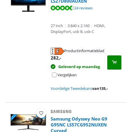
LS27D800AUXEN
Beoordeling is 9,4 van de 10, gebaseerd op 24 reviews.
24 reviews
27 inch
|
3.840 x 2.160
|
HDMI,
DisplayPort, usb B, usb C
Productinformatieblad
opent in nieuw tabblad
282
,-
Geleverd op maandag
Vergelijken
Voordelige Tweedekans
van
135
,-
Samsung Odyssey Neo G9
G95NC LS57CG952NUXEN
Curved