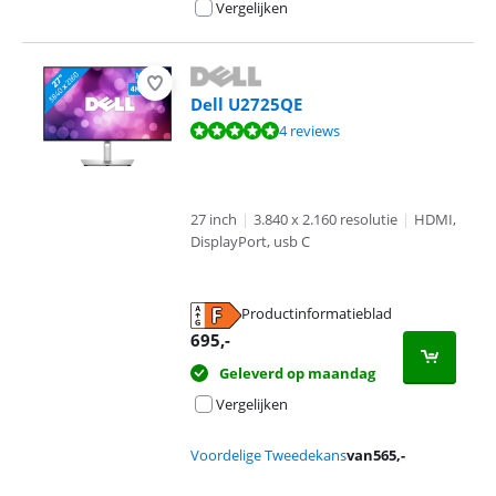
Vergelijken
Dell U2725QE
Beoordeling is 9,9 van de 10, gebaseerd op 4 reviews.
4 reviews
27 inch
|
3.840 x 2.160 resolutie
|
HDMI,
DisplayPort, usb C
Productinformatieblad
opent in nieuw tabblad
695
,-
Geleverd op maandag
Vergelijken
Voordelige Tweedekans
van
565
,-