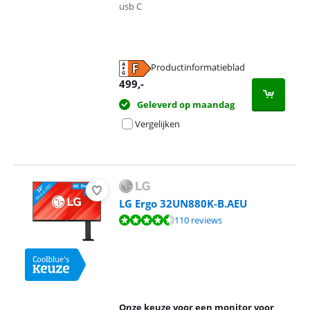
usb C
Productinformatieblad
opent in nieuw tabblad
499
,-
Geleverd op maandag
Vergelijken
LG Ergo 32UN880K-B.AEU
Beoordeling is 9,1 van de 10, gebaseerd op 110 reviews.
110 reviews
Onze keuze voor een monitor voor