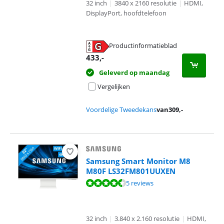
32 inch
|
3840 x 2160 resolutie
|
HDMI,
DisplayPort, hoofdtelefoon
Productinformatieblad
opent in nieuw tabblad
433
,-
Geleverd op maandag
Vergelijken
Voordelige Tweedekans
van
309
,-
Samsung Smart Monitor M8
M80F LS32FM801UUXEN
Beoordeling is 8,8 van de 10, gebaseerd op 5 reviews.
5 reviews
32 inch
|
3.840 x 2.160 resolutie
|
HDMI,