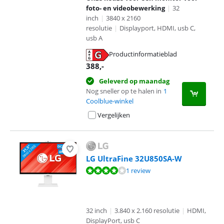
foto- en videobewerking
|
32
inch
|
3840 x 2160
resolutie
|
Displayport, HDMI, usb C,
usb A
Productinformatieblad
opent in nieuw tabblad
388
,-
Geleverd op maandag
Nog sneller op te halen in
1
Coolblue-winkel
Vergelijken
LG UltraFine 32U850SA-W
Beoordeling is 8,4 van de 10, gebaseerd op 1 review.
1 review
32 inch
|
3.840 x 2.160 resolutie
|
HDMI,
DisplayPort, usb C