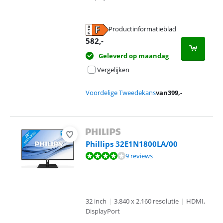
Productinformatieblad
opent in nieuw tabblad
582
,-
Geleverd op maandag
Vergelijken
Voordelige Tweedekans
van
399
,-
Phillips 32E1N1800LA/00
Beoordeling is 8,0 van de 10, gebaseerd op 9 reviews.
9 reviews
32 inch
|
3.840 x 2.160 resolutie
|
HDMI,
DisplayPort