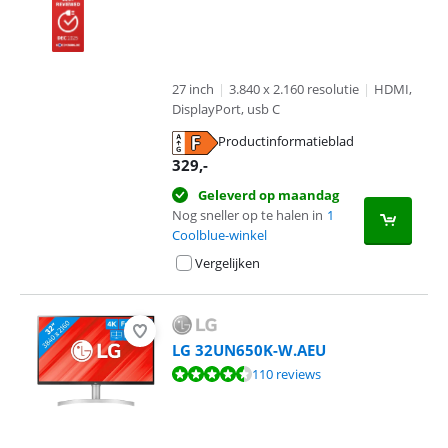
27 inch
|
3.840 x 2.160 resolutie
|
HDMI,
DisplayPort, usb C
Productinformatieblad
opent in nieuw tabblad
329
,-
Geleverd op maandag
Nog sneller op te halen in
1
Coolblue-winkel
Vergelijken
LG 32UN650K-W.AEU
Beoordeling is 9,1 van de 10, gebaseerd op 110 reviews.
110 reviews