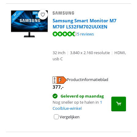
Samsung Smart Monitor M7
M70F LS32FM702UUXEN
Beoordeling is 8,8 van de 10, gebaseerd op 5 reviews.
5 reviews
32 inch
|
3.840 x 2.160 resolutie
|
HDMI,
usb C
Productinformatieblad
opent in nieuw tabblad
377
,-
Geleverd op maandag
Nog sneller op te halen in
1
Coolblue-winkel
Vergelijken