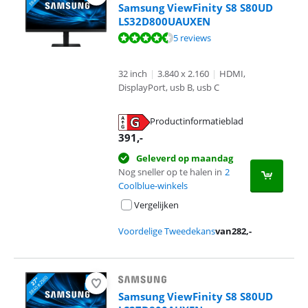
Samsung ViewFinity S8 S80UD
LS32D800UAUXEN
Beoordeling is 8,8 van de 10, gebaseerd op 5 reviews.
5 reviews
32 inch
|
3.840 x 2.160
|
HDMI,
DisplayPort, usb B, usb C
Productinformatieblad
opent in nieuw tabblad
391
,-
Geleverd op maandag
Nog sneller op te halen in
2
Coolblue-winkels
Vergelijken
Voordelige Tweedekans
van
282
,-
Samsung ViewFinity S8 S80UD