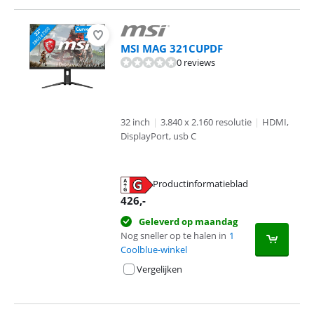
MSI MAG 321CUPDF
0 reviews
32 inch
|
3.840 x 2.160 resolutie
|
HDMI,
DisplayPort, usb C
Productinformatieblad
opent in nieuw tabblad
426
,-
Geleverd op maandag
Nog sneller op te halen in
1
Coolblue-winkel
Vergelijken