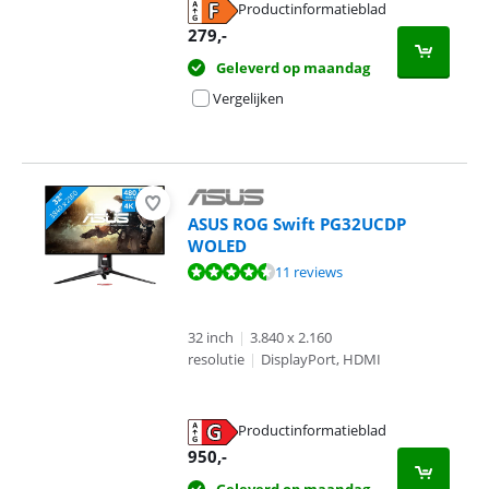
Productinformatieblad
opent in nieuw tabblad
279
,-
Geleverd op maandag
Vergelijken
ASUS ROG Swift PG32UCDP
WOLED
Beoordeling is 9,1 van de 10, gebaseerd op 11 reviews.
11 reviews
32 inch
|
3.840 x 2.160
resolutie
|
DisplayPort, HDMI
Productinformatieblad
opent in nieuw tabblad
950
,-