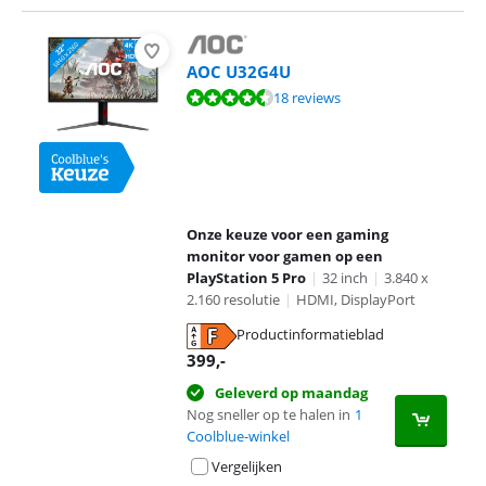
AOC U32G4U
Beoordeling is 9,2 van de 10, gebaseerd op 18 reviews.
18 reviews
Onze keuze voor een gaming
monitor voor gamen op een
PlayStation 5 Pro
|
32 inch
|
3.840 x
2.160 resolutie
|
HDMI, DisplayPort
Productinformatieblad
opent in nieuw tabblad
399
,-
Geleverd op maandag
Nog sneller op te halen in
1
Coolblue-winkel
Vergelijken