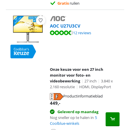
Gratis
ruilen
AOC U27U3CV
Beoordeling is 8,9 van de 10, gebaseerd op 12 reviews.
12 reviews
Onze keuze voor een 27 inch
monitor voor foto- en
videobewerking
|
27 inch
|
3.840 x
2.160 resolutie
|
HDMI, DisplayPort
Productinformatieblad
opent in nieuw tabblad
449
,-
Geleverd op maandag
Nog sneller op te halen in
5
Coolblue-winkels