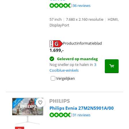
Beoordeling is 9,3 van de 10, gebaseerd op 36 reviews.
36 reviews
57 inch
|
7.680 x 2.160 resolutie
|
HDMI,
DisplayPort
Productinformatieblad
opent in nieuw tabblad
1.699
,-
Geleverd op maandag
Nog sneller op te halen in
3
Coolblue-winkels
Vergelijken
Philips Evnia 27M2N5901A/00
Beoordeling is 8,8 van de 10, gebaseerd op 31 reviews.
31 reviews