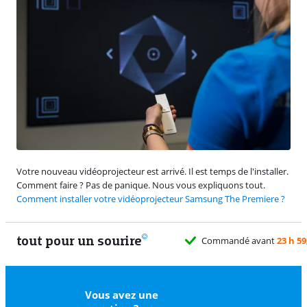
Votre nouveau vidéoprojecteur est arrivé. Il est temps de l'installer.
Comment faire ? Pas de panique. Nous vous expliquons tout.
Comment installer votre vidéoprojecteur Samsung The Premiere ?
tout pour un sourire
59
, livré demain gratuitement
Vous avez une