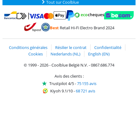
Tout sur Coolblue
Payer avec MasterCard et Visa via ClickToPay
Payer avec des écochèques
Payer avec Bancontact
Payer avec ApplePay
Webshop Trustmark 
Payer avec PayPal
Best
Retail Hi-Fi Electro Brand 2024
Trustprofile de Coolblue
Expédition et livraison avec bPost
Conditions générales
Résilier le contrat
Confidentialité
Cookies
Nederlands (NL)
English (EN)
© 1999 - 2026 - Coolblue België N.V. - 0867.686.774
Avis des clients :
Trustpilot 4/5
-
75 155 avis
Kiyoh 9.1/10
-
68 721 avis