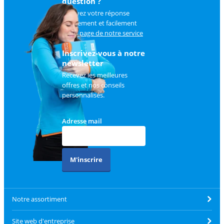
question ?
Trouvez votre réponse
rapidement et facilement
sur
la page de notre service
client
.
Inscrivez-vous à notre
newsletter
Recevez les meilleures
offres et nos conseils
personnalisés.
Adresse mail
M'inscrire
Notre assortiment
Site web d'entreprise