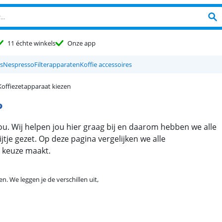
11 échte winkels
Onze app
s
Nespresso
Filterapparaten
Koffie accessoires
Koffiezetapparaat kiezen
?
jou. Wij helpen jou hier graag bij en daarom hebben we alle
jtje gezet. Op deze pagina vergelijken we alle
n keuze maakt.
n. We leggen je de verschillen uit,