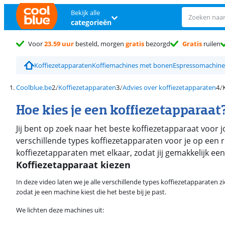
Bekijk alle
categorieën
Voor
23.59 uur
besteld, morgen
gratis
bezorgd
Gratis
ruilen
Koffiezetapparaten
Koffiemachines met bonen
Espressomachine
Coolblue.be
Koffiezetapparaten
Advies over koffiezetapparaten
Hoe kies je een koffiezetapparaat
Jij bent op zoek naar het beste koffiezetapparaat voor 
verschillende types koffiezetapparaten voor je op een ri
koffiezetapparaten met elkaar, zodat jij gemakkelijk ee
Koffiezetapparaat kiezen
In deze video laten we je alle verschillende types koffiezetapparaten zie
zodat je een machine kiest die het beste bij je past.
We lichten deze machines uit: