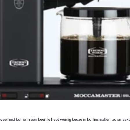
eveelheid koffie in één keer. Je hebt weinig keuze in koffiesmaken, zo smaakt