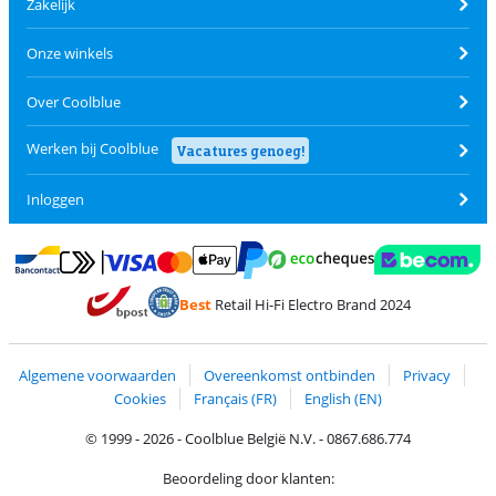
Zakelijk
Onze winkels
Over Coolblue
Werken bij Coolblue
Vacatures genoeg!
Inloggen
Betalen met MasterCard en Visa via ClickToPay
Betalen met Ecocheques
Betalen met Bancontact
Betalen met ApplePay
Webshop Trustmar
Betalen met PayPal
Best
Retail Hi-Fi Electro Brand 2024
Trustprofile van Coolblue
Verzending en bezorging met bPost
Algemene voorwaarden
Overeenkomst ontbinden
Privacy
Cookies
Français (FR)
English (EN)
© 1999 - 2026 - Coolblue België N.V. - 0867.686.774
Beoordeling door klanten: